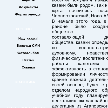
казаки были родом. Так 
Документы
юрта появились посе
Форма одежды
Черноотрожский, Ново-Аб
В начале этого года, в
районе было создан
ПОЛЕЗНОЕ
общество. Ва
составляющей деят
Ищу казака!
общества, казаки опреде
Казачьи СМИ
по военно-патриот
духовному, нравст
Фотоальбом
физическому воспитани
Статьи
работы кадетских 
Ссылки
эффективность в станов
формировании личност
крайне важная деятель
СТАТИСТИКА
своей основе, будет ст
отделом народного о
учебном году планируе
нескольких школах района
делегация из Агаповско