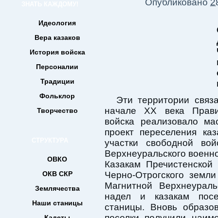
Опубликовано
2
ЗНАТЬ КАЖДОМУ!
Идеология
Вера казаков
История войска
Персоналии
Традиции
Фольклор
Эти территории связа
начале XX века Правит
Творчество
войска реализовало ма
проект переселения каз
СТРУКТУРА
участки свободной вой
Верхнеуральского военно
ОВКО
Казакам Пречистенской 
ОКВ СКР
Черно-Отрогского земл
Магнитной Верхнеураль
Землячества
надел и казакам посе
Наши станицы
станицы. Вновь образо
поселки получили наим
Кадеты