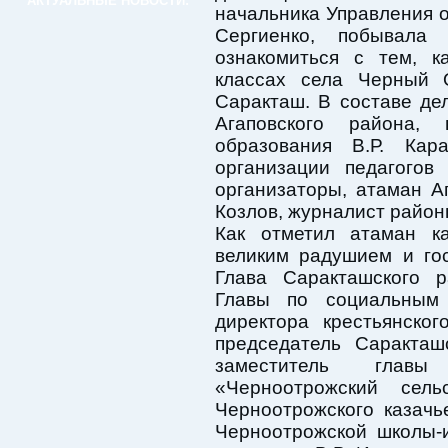
АКТУАЛЬНЫЕ НОВОСТИ:
начальника Управления о
Сергиенко, побывала
ознакомиться с тем, к
классах села Черный 
Саракташ. В составе де
Агаповского района,
образования В.Р. Кар
организации педагогов
организаторы, атаман А
Козлов, журналист район
Как отметил атаман ка
великим радушием и го
Глава Саракташского р
Главы по социальным 
директора крестьянског
председатель Саракташ
заместитель главы
«Черноотрожский сель
Черноотрожского казачь
Черноотрожской школы-и