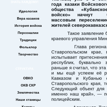
ЗНАТЬ КАЖДОМУ!
года казаки Войсковог
общества «Кубанско
Идеология
войско» начнут 
Вера казаков
массовым переселени
жителей северокавказс
История войска
Персоналии
Такое заявление был
краевого управления Мин
Традиции
Глава региона вст
Фольклор
Ставропольском крае, 
Творчество
испытывает притеснения
республик, буквально 
раньше я считал, что эта
СТРУКТУРА
и мы ещё успеем её р
Кавказом и Кубанью 
ОВКО
Ставропольского края, т
ОКВ СКР
Следующий объект для 
Землячества
именно наш край», — п
полицейским.
Наши станицы
Кадеты