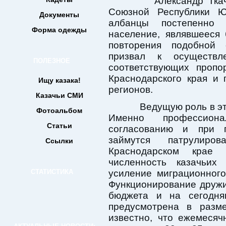
Александр Ткачёв 
Союзной Республики Ю
Документы
албанцы постепенно 
Форма одежды
население, являвшееся
повторения подобной 
призвал к осуществл
ПОЛЕЗНОЕ
соответствующих проп
Краснодарского края и 
Ищу казака!
регионов.
Казачьи СМИ
Ведущую роль в этом
Фотоальбом
Именно профессион
Статьи
согласованию и при 
займутся патрулиро
Ссылки
Краснодарском крае 
численность казачьих
СТАТИСТИКА
усиление миграционного
Функционирование дружи
бюджета и на сегодня
предусмотрена в раз
известно, что ежемесяч