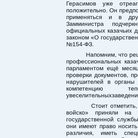
Герасимов уже отреа
положительно. Он предпо
применяться и в дру
Замминистра подчерк
официальных казачьих 
законом «О государствен
№154-ФЗ.
Напомним, что решен
профессиональных каза
парламентом ещё месяц
проверки документов, п
нарушителей в органы 
компетенцию т
увеселительныхзаведени
Стоит отметить, чт
войско» приняли на 
государственной служб
они имеют право носит
различия, иметь спе