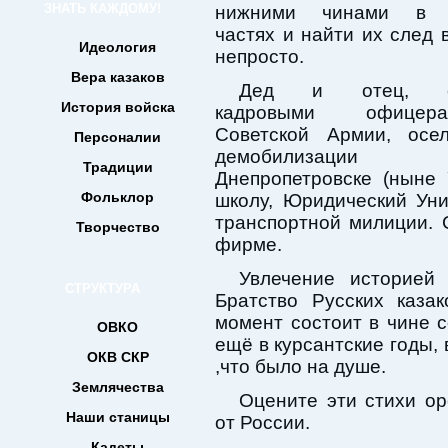
ЗНАТЬ КАЖДОМУ!
нижними чинами в к
частях и найти их след 
Идеология
непросто.
Вера казаков
Дед и отец, от
История войска
кадровыми офице
Советской Армии, осе
Персоналии
демобилизац
Традиции
Днепропетровске (ныне 
Фольклор
школу, Юридический Уни
транспортной милиции. 
Творчество
фирме.
Увлечение историей
СТРУКТУРА
Братство Русских каза
момент состоит в чине 
ОВКО
ещё в курсантские годы,
ОКВ СКР
,что было на душе.
Землячества
Оцените эти стихи ор
Наши станицы
от России.
Кадеты