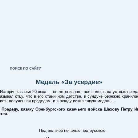
ПОИСК ПО САЙТУ
Медаль «За усердие»
ия казачья 20 века — не летописная , вся сплошь на устных преда
азывал отцу, что в его станичном детстве, в сундуке бережно хранил
дие», полученная прадедом, и я всюду искал такую медаль…
Прадеду, казаку Оренбургского казачьего войска Шахову Петру И
тся.
Под великой печалью под русскою,