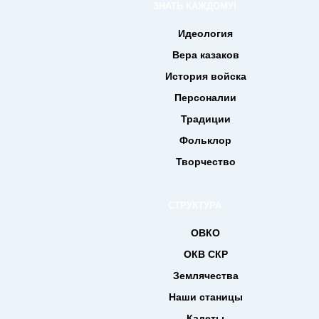
ЗНАТЬ КАЖДОМУ!
Идеология
Вера казаков
История войска
Персоналии
Традиции
Фольклор
Творчество
СТРУКТУРА
ОВКО
ОКВ СКР
Землячества
Наши станицы
Кадеты