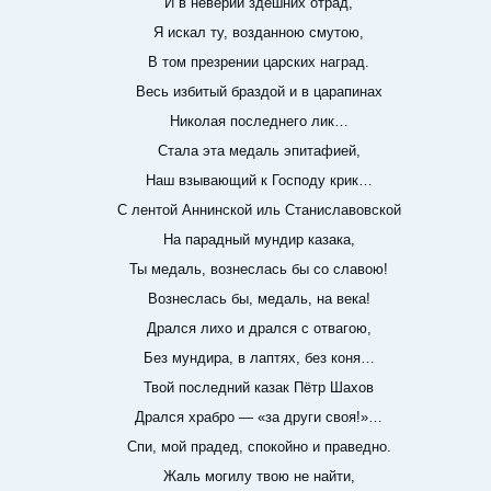
И в неверии здешних отрад,
Я искал ту, возданною смутою,
В том презрении царских наград.
Весь избитый браздой и в царапинах
Николая последнего лик…
Стала эта медаль эпитафией,
Наш взывающий к Господу крик…
С лентой Аннинской иль Станиславовской
На парадный мундир казака,
Ты медаль, вознеслась бы со славою!
Вознеслась бы, медаль, на века!
Дрался лихо и дрался с отвагою,
Без мундира, в лаптях, без коня…
Твой последний казак Пётр Шахов
Дрался храбро — «за други своя!»…
Спи, мой прадед, спокойно и праведно.
Жаль могилу твою не найти,