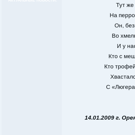
АКТУАЛЬНЫЕ НОВОСТИ:
Тут же
На перро
Он, бе
Во хмел
И у н
Кто с меш
Кто трофе
Хвасталс
С «Люгера
14.01.2009 г. Ор