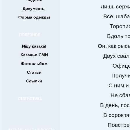
Лишь сержа
Документы
Всё, шаба
Форма одежды
Торопис
ПОЛЕЗНОЕ
Вдоль т
Он, как рыс
Ищу казака!
Казачьи СМИ
Двух сва
Фотоальбом
Офице
Статьи
Получ
Ссылки
С ним и
Не сба
СТАТИСТИКА
В день, по
В сорокпя
Повстре