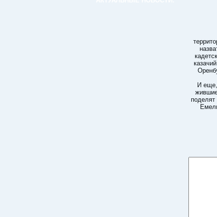
АКТУАЛЬНЫЕ НОВОСТИ:
террито
назва
кадетск
казачий
Оренбу
И еще,
жившие
поделят 
Емель