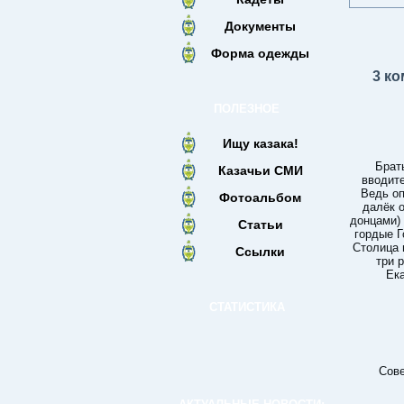
Документы
Форма одежды
3 к
ПОЛЕЗНОЕ
Ищу казака!
Брат
Казачьи СМИ
вводите
Ведь оп
Фотоальбом
далёк о
донцами) 
Статьи
гордые Г
Столица 
Ссылки
три 
Ек
СТАТИСТИКА
Сове