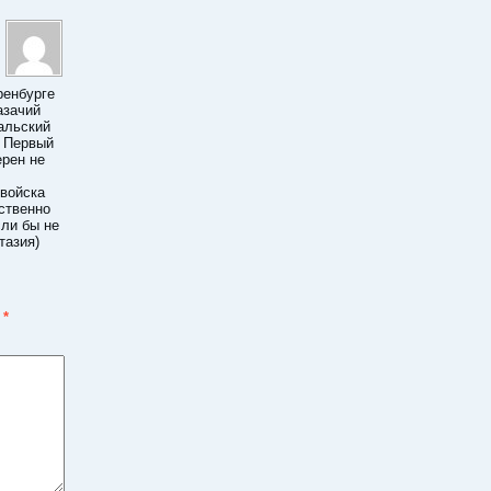
ренбурге
азачий
ральский
е Первый
ерен не
 войска
ственно
сли бы не
тазия)
ы
*