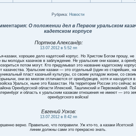
Рубрика:
Новости
омментария:
О положении дел в Первом уральском каза
кадетском корпусе
Портнов Александр:
13.07.2012 в 5:52 пп
ья-казаки, хорошее дело кадетский корпус. Но Христом Богом прошу, не
 вы молодых казачков в заблуждение. Не уральские они казаки, а оренб
озориться потом могут. Кто придумывал это название кадетскому корпу
т казачества. Уральские казаки — это отдельный (один из старейших, н
уникальный пласт казачьей культуры, со своим укладом жизни, со свои
орынычи, они во многом отличаются от оренбуржцев, хотя и находится в
войска Уральск, ныне это Казахстан. На территории России это сейчас в
района Оренбургской области Илекский, Ташлинский и Первомайский. По
атеринбург и область к уральским казакам отношения не имеют — это зе
оренбургского войска!
Евгений Усков:
13.07.2012 в 8:42 пп
ршенно верно. Правильно, что поправили. Уж кто-то, а казаки Исетской
линии должны сами это прекрасно знать.