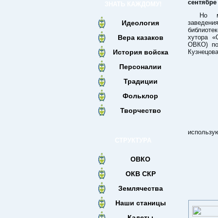
сентябре
ЗНАТЬ КАЖДОМУ!
Но м
Идеология
заведени
библиоте
Вера казаков
хутора «
ОВКО) по
История войска
Кузнецова
Персоналии
Традиции
Фольклор
Творчество
использую
СТРУКТУРА
ОВКО
ОКВ СКР
Землячества
Наши станицы
Кадеты