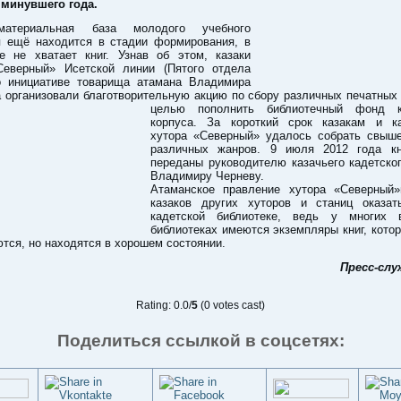
 минувшего года.
атериальная база молодого учебного
я ещё находится в стадии формирования, в
ке не хватает книг. Узнав об этом, казаки
Северный» Исетской линии (Пятого отдела
 инициативе товарища атамана Владимира
 организовали благотворительную акцию по сбору различных печатных
целью пополнить библиотечный фонд ка
корпуса. За короткий срок казакам и к
хутора «Северный» удалось собрать свыше
различных жанров. 9 июля 2012 года к
переданы руководителю казачьего кадетско
Владимиру Черневу.
Атаманское правление хутора «Северный»
казаков других хуторов и станиц оказа
кадетской библиотеке, ведь у многих 
библиотеках имеются экземпляры книг, кото
тся, но находятся в хорошем состоянии.
Пресс-сл
Rating: 0.0/
5
(0 votes cast)
Поделиться ссылкой в соцсетях: