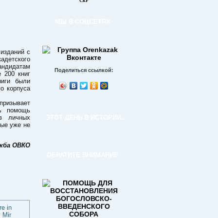
СкР
МЫ В СОЦСЕТЯХ
 изданий с
детского
андидатам
Поделиться ссылкой:
 200 книг
ниги были
го корпуса
призывает
ть помощь
в личных
ЭТОТ ДЕНЬ В ИСТОРИИ…
рые уже не
ужба ОВКО
ОБРАТИТЕ ВНИМАНИЕ