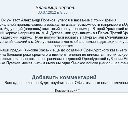
Владимир Чернев:
30.07.2012 в 9:35 пп
Ох уж этот Александр Портнов, уперся в название с точки зрения
риальной принадлежности войска, не давая возможности например в г.О
ть будующий (надеюсь) кадетский корпус например: Второй Уральский к
ий корпус например им.А.И. Дутова, или где- нибуть в г.Пермь Третий У
 кадетский корпус. Ну,не получиться назвать в г.Курган или г.Челябинск
ргский казачий к к. Это условности легко объяснимые кадетам,и они ув
опозорятся.
наши предки (яикские )казаки еще до создания Оренбургского казачьего
 на большой реке среднего и нижнего течения не виноваты ,что их искус
территориально,согласно границам тогдашней Оренбургской губернии.Е
ка Пугачев может быть и было бы одно Яикское войско (небольшая фан
Добавить комментарий
Ваш адрес email не будет опубликован.
Обязательные поля помечен
Комментарий
*