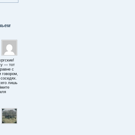
чьем
ургские!
су — тот
аравне с
м говором,
 соседях.
сего лишь
ймите
мля