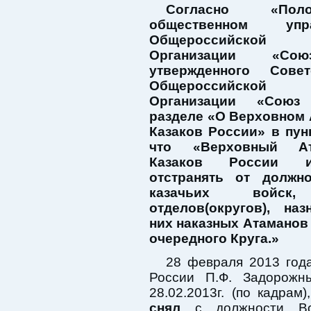
Согласно «По
общественном уп
Общероссийской О
Организации «Сою
утвержденного Сове
Общероссийской О
Организации «Союз
разделе «О Верховном
Казаков России» в пунк
что «Верховный А
Казаков России и
отстранять от должн
казачьих войск,
отделов(округов), на
них наказных Атаманов
очередного Круга.»
28 февраля 2013 год
России П.Ф. Задорож
28.02.2013г. (по кадрам
снял
с должности Вой