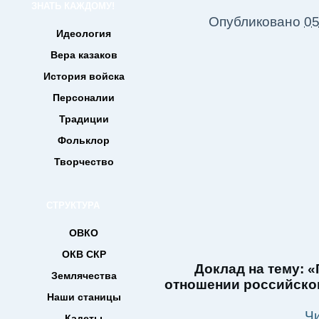
ЗНАТЬ КАЖДОМУ!
Опубликовано
05
Идеология
Вера казаков
История войска
Персоналии
Традиции
Фольклор
Творчество
СТРУКТУРА
ОВКО
ОКВ СКР
Доклад на тему: 
Землячества
отношении российского
Наши станицы
Ч
Кадеты