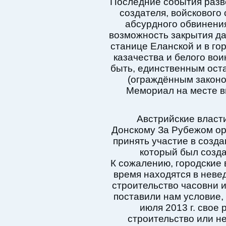
Последние события разв
создателя, войскового
абсурдного обвинения
возможность закрытия д
станице Еланской и в г
казачества и белого вои
быть, единственным ост
(ограждённым законом)
Мемориал на месте вы
Австрийские власт
Донскому За Рубежом ор
принять участие в созд
который был созда
К сожалению, городские 
время находятся в невед
строительство часовни ил
поставили нам условие,
июля 2013 г. свое
строительство или не