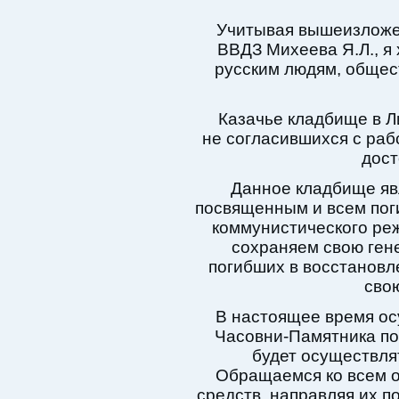
Учитывая вышеизложе
ВВДЗ Михеева Я.Л., я 
русским людям, общес
Казачье кладбище в Ли
не согласившихся с раб
дост
Данное кладбище яв
посвященным и всем поги
коммунистического ре
сохраняем свою ген
погибших в восстановле
сво
В настоящее время ос
Часовни-Памятника по
будет осуществля
Обращаемся ко всем о
средств, направляя их п