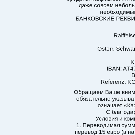
даже совсем неболь
необходимым
БАНКОВСКИЕ РЕКВ
Raiffei
Österr. Schwa
K
IBAN: AT4
B
Referenz: 
Обращаем Ваше внима
обязательно указыват
означает «Ка
С благода
Условия и ком
1. Переводимая сумм
перевод 15 евро (в н