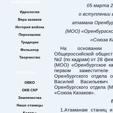
ЗНАТЬ КАЖДОМУ!
05 марта 2
Идеология
о вступлении 
Вера казаков
атамана Оренбур
История войска
(МОО) «Оренбургско
Персоналии
«Союза К
Традиции
На основании п
Фольклор
Общероссийской общест
Творчество
№2 (по кадрам) от 28 фе
(МОО) «Оренбургское ка
первом заместителе
СТРУКТУРА
Оренбургского отдела 
Василий Васильевич
ОВКО
Оренбургского отдела (
ОКВ СКР
«Союза Казаков».
Землячества
Наши станицы
1.Атаманам станиц и
Кадеты