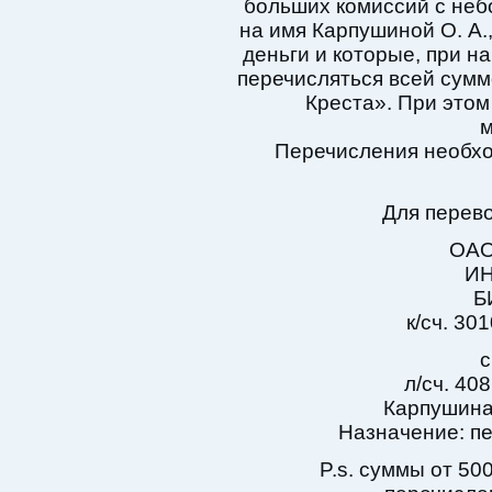
больших комиссий с неб
на имя Карпушиной О. А.
деньги и которые, при н
перечисляться всей сумм
Креста». При этом
м
Перечисления необх
Для перево
ОАО
ИН
Б
к/сч. 3
с
л/сч. 4
Карпушина
Назначение: п
P.s. суммы от 50