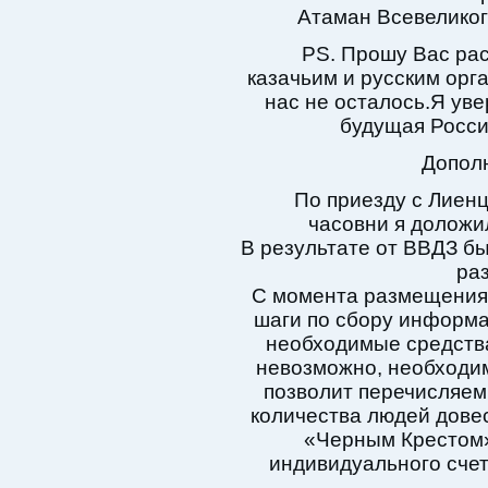
Атаман Всевеликог
PS. Прошу Вас рас
казачьим и русским орг
нас не осталось.Я уве
будущая Россия
Дополн
По приезду с Лиен
часовни я доложи
В результате от ВВДЗ бы
ра
С момента размещения
шаги по сбору информац
необходимые средства
невозможно, необходи
позволит перечисляе
количества людей дове
«Черным Крестом»
индивидуального счет