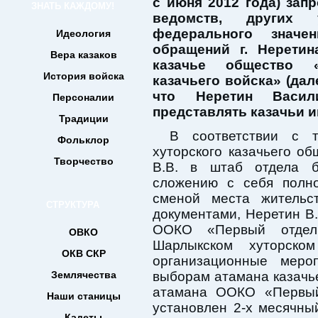
с июня 2012 года) зап
ЗНАТЬ КАЖДОМУ!
ведомств, других 
федерального знач
Идеология
обращений г. Неретин
Вера казаков
казачье общество 
История войска
казачьего войска» (да
что Неретин Васил
Персоналии
представлять казачьи и
Традиции
В соответствии с т
Фольклор
хуторского казачьего 
Творчество
В.В. в штаб отдела 
сложению с себя полн
сменой места жительс
СТРУКТУРА
документами, Неретин В
ООКО «Первый отде
ОВКО
Шарлыкском хуторско
ОКВ СКР
организационные меро
Землячества
выборам атамана казачь
атамана ООКО «Первы
Наши станицы
установлен 2-х месячны
Кадеты