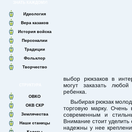
ЗНАТЬ КАЖДОМУ!
Идеология
Вера казаков
История войска
Персоналии
Традиции
Фольклор
Творчество
выбор рюкзаков в инте
могут заказать любой
СТРУКТУРА
ребенка.
ОВКО
Выбирая рюкзак молод
ОКВ СКР
торговую марку. Очень
Землячества
современным и стиль
Внимание стоит уделить 
Наши станицы
надежны у нее креплени
Кадеты