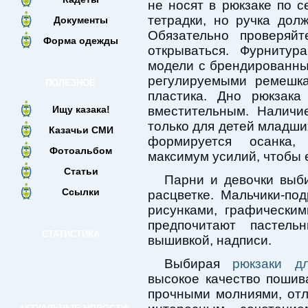
не носят в рюкзаке по с
тетрадки, но ручка дол
Документы
Обязательно проверяй
Форма одежды
открываться. Фурнитур
модели с брендированны
регулируемыми ремешка
ПОЛЕЗНОЕ
пластика. Дно рюкзак
Ищу казака!
вместительным. Наличи
только для детей младших
Казачьи СМИ
формируется осанка,
Фотоальбом
максимум усилий, чтобы 
Статьи
Парни и девочки выб
Ссылки
расцветке. Мальчики-по
рисунками, графическим
предпочитают пастел
СТАТИСТИКА
вышивкой, надписи.
Выбирая
рюкзаки д
высокое качество пошив
прочными молниями, от