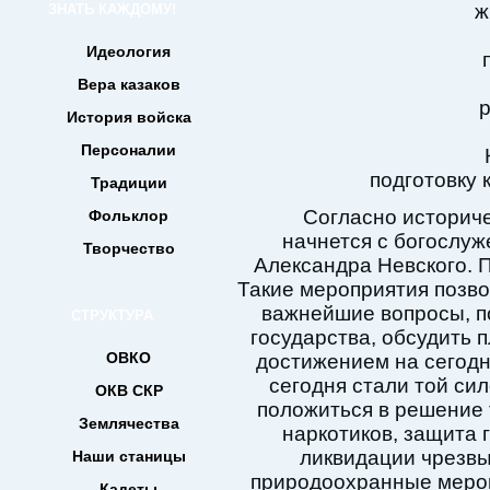
ж
ЗНАТЬ КАЖДОМУ!
Идеология
Вера казаков
р
История войска
Персоналии
подготовку 
Традиции
Согласно историч
Фольклор
начнется с богослуж
Творчество
Александра Невского. 
Такие мероприятия позво
важнейшие вопросы, п
СТРУКТУРА
государства, обсудить
ОВКО
достижением на сегодня
сегодня стали той си
ОКВ СКР
положиться в решение т
Землячества
наркотиков, защита 
ликвидации чрезв
Наши станицы
природоохранные мероп
Кадеты