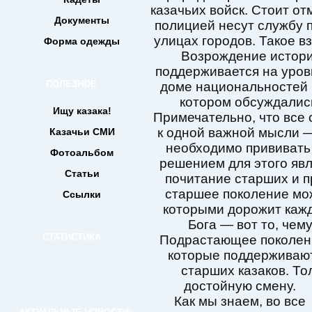
казачьих войск. Стоит от
Документы
полицией несут службу 
улицах городов. Такое в
Форма одежды
Возрождение истори
поддерживается на уров
ПОЛЕЗНОЕ
доме национальностей 
котором обсуждались
Ищу казака!
Примечательно, что все 
к одной важной мысли —
Казачьи СМИ
необходимо прививать
Фотоальбом
решением для этого явл
Статьи
почитание старших и п
старшее поколение мож
Ссылки
которыми дорожит кажды
Бога — вот то, чему
СТАТИСТИКА
Подрастающее поколени
которые поддерживают
старших казаков. То
достойную смену.
Как мы знаем, во все