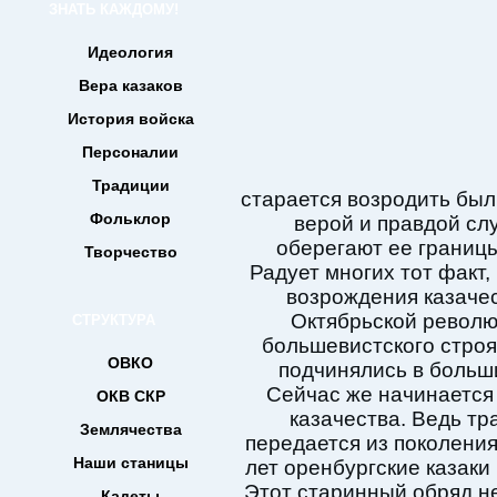
ЗНАТЬ КАЖДОМУ!
Идеология
Вера казаков
История войска
Персоналии
Традиции
старается возродить был
Фольклор
верой и правдой сл
оберегают ее границ
Творчество
Радует многих тот факт,
возрождения казачес
Октябрьской революц
СТРУКТУРА
большевистского строя
ОВКО
подчинялись в больши
Сейчас же начинается
ОКВ СКР
казачества. Ведь тр
Землячества
передается из поколения
Наши станицы
лет оренбургские казаки
Этот старинный обряд н
Кадеты