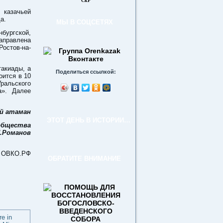
СкР
казачьей
а.
МЫ В СОЦСЕТЯХ
бургской,
направлена
Ростов-на-
акиады, а
Поделиться ссылкой:
оится в 10
Уральского
а». Далее
й атаман
ЭТОТ ДЕНЬ В ИСТОРИИ…
 общества
И.Романов
: ОВКО.РФ
ОБРАТИТЕ ВНИМАНИЕ