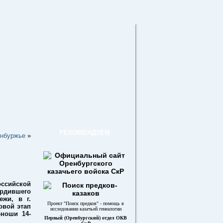
РЕКОМЕНДУЕМ
енбуржье
»
оссийской
рдившего
ежи, в г.
Проект "Поиск предков" - помощь в
овой этап
исследовании казачьей генеалогии
юноши 14-
Первый (Оренбургский) отдел ОКВ