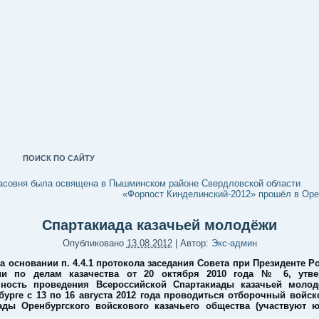
ПОИСК ПО САЙТУ
асовня была освящена в Пышминском районе Свердловской области
«Форпост Кинделинский-2012» прошёл в Ор
Спартакиада казачьей молодёжи
Опубликовано
13.08.2012
|
Автор:
Экс-админ
новании п. 4.4.1 протокола заседания Совета при Президенте Р
ии по делам казачества от 20 октября 2010 года № 6, утве
ность проведения Всероссийской Спартакиады казачьей молод
бурге с 13 по 16 августа 2012 года проводиться отборочный войск
ады Оренбургского войскового казачьего общества (участвуют 