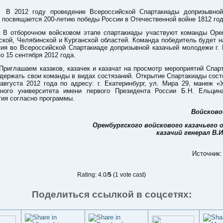
12 году проведение Всероссийской Спартакиады допризывной 
посвящается 200-летию победы России в Отечественной войне 1812 год
борочном войсковом этапе спартакиады участвуют команды Орен
кой, Челябинской и Курганской областей. Команда победитель будет 
ия во Всероссийской Спартакиаде допризывной казачьей молодежи г. 
по 15 сентября 2012 года.
ашаем казаков, казачек и казачат на просмотр мероприятий Спарт
держать свои команды в видах состязаний. Открытие Спартакиады сост
августа 2012 года по адресу: г. Екатеринбург, ул. Мира 29, манеж «
ного университета имени первого Президента России Б.Н. Ельцин
ия согласно программы.
Войсково
Оренбургского войскового казачьего
казачий генерал В.
Источник
Rating: 4.0/
5
(1 vote cast)
Поделиться ссылкой в соцсетях: