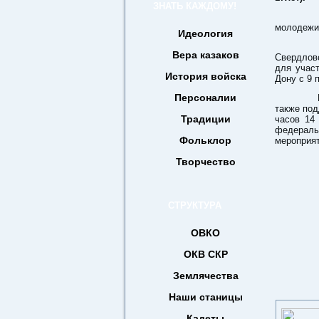
ЗНАТЬ КАЖДОМУ!
В 20
молодежи 
Идеология
В от
Вера казаков
Свердловс
для участ
История войска
Дону с 9 
Персоналии
Пригл
также под
Традиции
часов 14 
федераль
Фольклор
мероприят
Творчество
СТРУКТУРА
ОВКО
ОКВ СКР
Землячества
Наши станицы
Кадеты