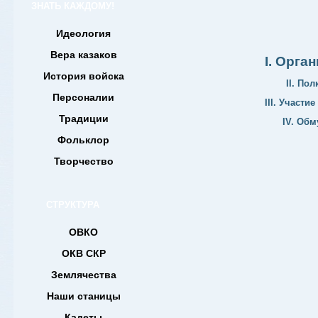
ЗНАТЬ КАЖДОМУ!
Идеология
Вера казаков
I. Орга
История войска
II. По
Персоналии
III. Участи
Традиции
IV. Об
Фольклор
Творчество
СТРУКТУРА
ОВКО
ОКВ СКР
Землячества
Наши станицы
Кадеты