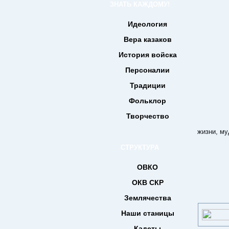
ЗНАТЬ КАЖДОМУ!
Идеология
Вера казаков
История войска
Персоналии
Традиции
Фольклор
Творчество
От ч
жизни, му
СТРУКТУРА
ОВКО
ОКВ СКР
Землячества
Наши станицы
Кадеты