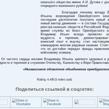
казачьего общества имени А.И. Дутова с д
очередного жизненного рубежа!
Благодаря личному вкладу Вл
Ильича, возрождение Оренбургского каз
последние десятилетия получило новый 
новый вектор движения — в составе Госуда
реестра казачьих обществ в Российской Фед
время службы во благо Оренбургского ка
Владимир Ильич всегда проявлял ат
мудрость и терпение, демонстрировал
воинский опыт и выучку, стал настоящи
командиром многим рядовым казакам. Стоит
что он достойно передал бразды правлен
войсковому атаману.
истого сердца желаем Владимиру Ильичу крепкого здоровья и д
дрости и терпения в служении Отечеству, Казачеству и Вере Православ
«Независимое областное объединение оренбургских
Rating: 4.4/
5
(5 votes cast)
Поделиться ссылкой в соцсетях: