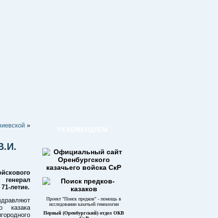
фиевской
»
РЕКОМЕНДУЕМ
В.И.
йскового
й генерал
71-летие.
Проект "Поиск предков" - помощь в
дравляют
исследовании казачьей генеалогии
о казака
Первый (Оренбургский) отдел ОКВ
городного