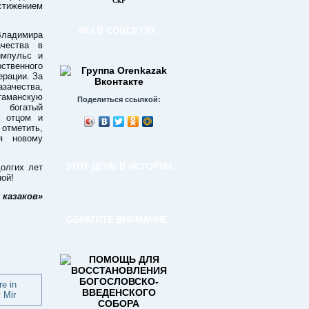
СкР
остижением
МЫ В СОЦСЕТЯХ
адимира
ачества в
импульс и
рственного
ерации. За
зачества,
аманскую
Поделиться ссылкой:
 богатый
м отцом и
 отметить,
ия новому
ЭТОТ ДЕНЬ В ИСТОРИИ…
олгих лет
ной!
 казаков»
ОБРАТИТЕ ВНИМАНИЕ