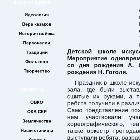
ЗНАТЬ КАЖДОМУ!
Идеология
Вера казаков
История войска
Персоналии
Детской школе иску
Традиции
Мероприятие одновре
Фольклор
со дня рождения А. 
Творчество
рождения Н. Гоголя.
Праздник в школе иск
зала, где были выстав
СТРУКТУРА
сшитые их руками, а т
ОВКО
ребята получили в разли
Само представление по
ОКВ СКР
нем участвовали учащ
Землячества
хореографического, те
также оркестр препода
Наши станицы
выступали ребята, разра
Кадеты