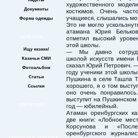
художественного модел
Документы
костюмов. Очень част
учащиеся, слышались мот
Форма одежды
Это не могло ускользнут
атамана Юрия Бельков
ПОЛЕЗНОЕ
отметил высокий урове
этой школы.
Ищу казака!
— Мы давно сотруд
школой искусств имени
Казачьи СМИ
сказал Юрий Петрович. 
Фотоальбом
году ученики этой школ
Статьи
Пушкина в селе Ташла Т
хорошего, я о том выст
Ссылки
оно очень понравилось
выступит на Пушкинском
СТАТИСТИКА
год — юбилейный.
Атаман оренбургских к
две книги: «Лобное мес
Корсунова и «Посл
оренбургского журнали