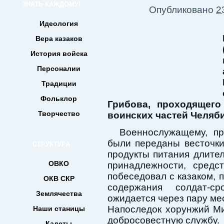
ЗНАТЬ КАЖДОМУ!
Опубликовано
2
Идеология
Вера казаков
История войска
Персоналии
Традиции
Фольклор
Грибова, проходящег
Творчество
воинских частей Челяби
Военнослужащему, пр
были переданы весточки 
СТРУКТУРА
продукты питания длител
ОВКО
принадлежности, средс
побеседовал с казаком, 
ОКВ СКР
содержания солдат-ср
Землячества
ожидается через пару ме
Напоследок хорунжий Ми
Наши станицы
добросовестную службу.
Кадеты