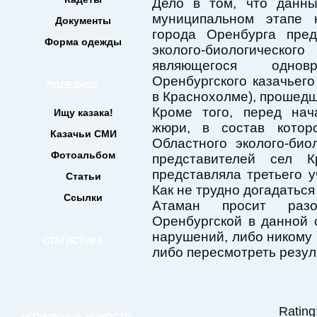
Дело в том, что данны
муниципальном этапе к
Документы
города Оренбурга пред
Форма одежды
эколого-биологичес
являющегося однов
Оренбургского казачьег
ПОЛЕЗНОЕ
в Краснохолме), прошедш
Кроме того, перед нач
Ищу казака!
жюри, в состав котор
Казачьи СМИ
Областного эколого-био
Фотоальбом
представителей сел 
представляла третьего у
Статьи
Как не трудно догадатьс
Ссылки
Атаман просит разо
Оренбургской в данной 
нарушений, либо никому 
СТАТИСТИКА
либо пересмотреть резул
Rating: