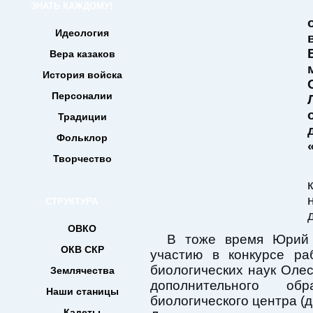
ЗНАТЬ КАЖДОМУ!
Идеология
Вера казаков
История войска
Персоналии
Традиции
Фольклор
Творчество
СТРУКТУРА
ОВКО
В тоже время Юрий 
ОКВ СКР
участию в конкурсе ра
биологических наук Оле
Землячества
дополнительного обр
Наши станицы
биологического центра (д
Кадеты