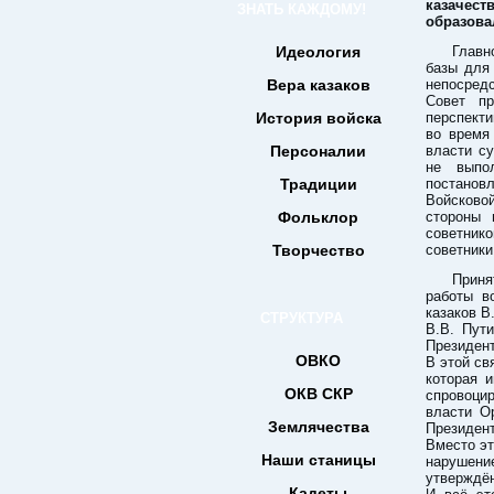
казачест
ЗНАТЬ КАЖДОМУ!
образова
Идеология
Главн
базы для
Вера казаков
непосред
Совет пр
История войска
перспекти
во время
Персоналии
власти с
не выпо
Традиции
постановл
Войсково
Фольклор
стороны 
советник
Творчество
советники
Приня
работы в
казаков В
СТРУКТУРА
В.В. Пут
Президен
ОВКО
В этой св
которая 
ОКВ СКР
спровоци
власти О
Землячества
Президент
Вместо эт
Наши станицы
нарушени
утверждён
Кадеты