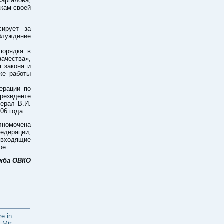
аргалова,
акам своей
сирует за
аблуждение
порядка в
ачества»,
 закона и
ке работы
ерации по
резиденте
ерал В.И.
06 года.
олномочена
едерации,
, входящие
ое.
ужба ОВКО