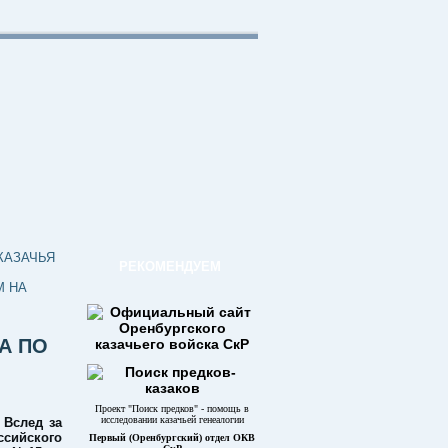
КАЗАЧЬЯ
РЕКОМЕНДУЕМ
М НА
А ПО
Проект "Поиск предков" - помощь в
исследовании казачьей генеалогии
 Вслед за
сийского
Первый (Оренбургский) отдел ОКВ