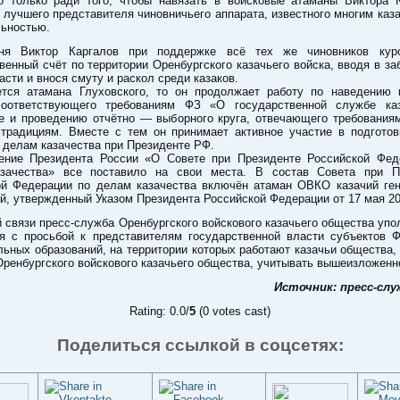
о только ради того, чтобы навязать в войсковые атаманы Виктора К
 лучшего представителя чиновничьего аппарата, известного многим каз
льностью.
дня Виктор Каргалов при поддержке всё тех же чиновников кур
венный счёт по территории Оренбургского казачьего войска, вводя в з
асти и внося смуту и раскол среди казаков.
ется атамана Глуховского, то он продолжает работу по наведению 
соответствующего требованиям ФЗ «О государственной службе каз
ке и проведению отчётно — выборного круга, отвечающего требованиям
 традициям. Вместе с тем он принимает активное участие в подготов
 делам казачества при Президенте РФ.
ение Президента России «О Совете при Президенте Российской Фед
зачества» все поставило на свои места. В состав Совета при П
ой Федерации по делам казачества включён атаман ОВКО казачий ген
й, утвержденный Указом Президента Российской Федерации от 17 мая 20
й связи пресс-служба Оренбургского войскового казачьего общества уп
ся с просьбой к представителям государственной власти субъектов Ф
ьных образований, на территории которых работают казачьи общества
Оренбургского войскового казачьего общества, учитывать вышеизложенн
Источник: пресс-сл
Rating: 0.0/
5
(0 votes cast)
Поделиться ссылкой в соцсетях: