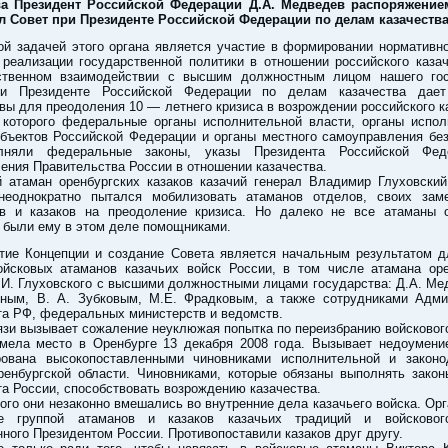
ва Президент Российской Федерации Д.А. Медведев распоряжени
л Совет при Президенте Российской Федерации по делам казачества
ой задачей этого органа является участие в формировании нормативн
 реализации государственной политики в отношении российского казач
ственном взаимодействии с высшим должностным лицом нашего гос
и Президенте Российской Федерации по делам казачества дае
вы для преодоления 10 — летнего кризиса в возрождении российского к
 которого федеральные органы исполнительной власти, органы испол
убъектов Российской Федерации и органы местного самоуправления без
лняли федеральные законы, указы Президента Российской Фед
ения Правительства России в отношении казачества.
й атаман оренбургских казаков казачий генерал Владимир Глуховский
неоднократно пытался мобилизовать атаманов отделов, своих заме
ов и казаков на преодоление кризиса. Но далеко не все атаманы 
 были ему в этом деле помощниками.
тие Концепции и создание Совета является начальным результатом д
ойсковых атаманов казачьих войск России, в том числе атамана оре
.И. Глуховского с высшими должностными лицами государства: Д.А. М
иным, В. А. Зубковым, М.Е. Фрадковым, а также сотрудниками Адми
та РФ, федеральных министерств и ведомств.
язи вызывает сожаление неуклюжая попытка по переизбранию войсковог
имела место в Оренбурге 13 декабря 2008 года. Вызывает недоумение
рована высокопоставленными чиновниками исполнительной и законо
ренбургской области. Чиновниками, которые обязаны выполнять закон
а России, способствовать возрождению казачества.
ого они незаконно вмешались во внутренние дела казачьего войска. Ор
е группой атаманов и казаков казачьих традиций и войсковог
ного Президентом России. Противопоставили казаков друг другу.