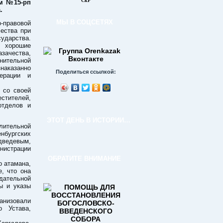
СкР
ем №15-рп
.
МЫ В СОЦСЕТЯХ
о-правовой
ества при
ударства.
т хорошие
азачества,
нительной
наказанно
Поделиться ссылкой:
ерации и
 со своей
стителей,
отделов и
ЭТОТ ДЕНЬ В ИСТОРИИ…
лительной
нбургских
едведевым,
нистрации
ОБРАТИТЕ ВНИМАНИЕ
о атамана,
, что она
дательной
ы и указы
ганизовали
о Устава,