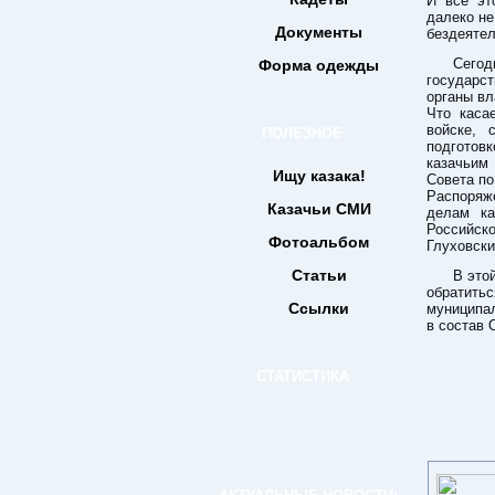
И всё эт
далеко не
Документы
бездеяте
Сего
Форма одежды
государст
органы вл
Что каса
войске, 
ПОЛЕЗНОЕ
подготов
казачьим
Ищу казака!
Совета по
Распоряж
Казачьи СМИ
делам ка
Российск
Фотоальбом
Глуховски
Статьи
В это
обратить
Ссылки
муниципал
в состав 
СТАТИСТИКА