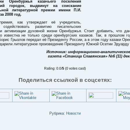
рии Оренбуржья казачьего поселения
кий городок, выдвинут на соискание
льной литературной премии имени П.И.
а 2008 год.
премия, как утверждает её учредитель,
а содействовать развитию писательских
 и активизации духовной жизни Оренбуржья. Стоит добавить, что дан
о известна не только среди оренбургских казаков. Так, в прошлом г
орис Грызлов передал её Президенту России, а в этом году казаки Оре
одарили литературное произведение Президенту Южной Осетии Эдуарду 
Источник: информационно-аналитическое
газета «Станица Славянская» №6 (11) дек
Rating: 0.0/
5
(0 votes cast)
Поделиться ссылкой в соцсетях:
Рубрика:
Новости