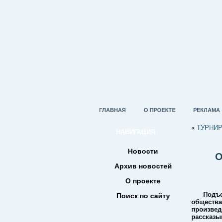
ГЛАВНАЯ
О ПРОЕКТЕ
РЕКЛАМА
«
ТУРНИР
НАВИГАЦИЯ
Новости
О
Архив новостей
О проекте
Подъе
Поиск по сайту
общест
произв
расска