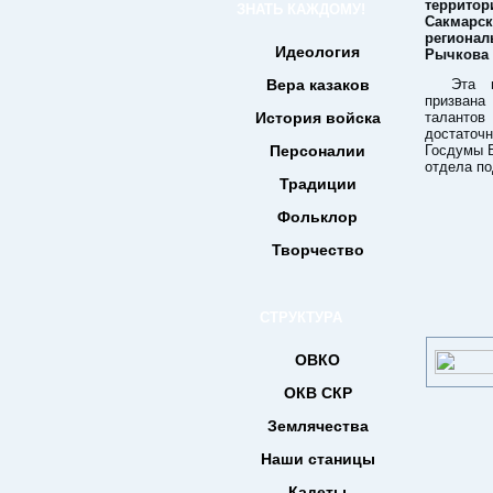
террито
ЗНАТЬ КАЖДОМУ!
Сакмарс
региона
Идеология
Рычкова з
Вера казаков
Эта 
призван
История войска
талантов
достаточн
Персоналии
Госдумы Б
отдела п
Традиции
Фольклор
Творчество
СТРУКТУРА
ОВКО
ОКВ СКР
Землячества
Наши станицы
Кадеты