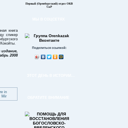
Первый (Оренбургский) отдел ОКВ
СкР
МЫ В СОЦСЕТЯХ
ная книга
оду спикер
нбургского
Кокойты.
Поделиться ссылкой:
 издание,
абрь 2008
ЭТОТ ДЕНЬ В ИСТОРИИ…
ОБРАТИТЕ ВНИМАНИЕ