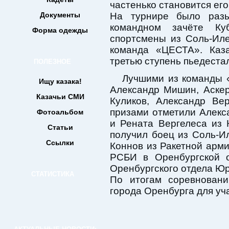
частенько становится ег
Документы
На турнире было разы
командном зачёте Ку
Форма одежды
спортсмены из Соль-Иле
команда «ЦЕСТА». Каз
третью ступень пьедеста
ПОЛЕЗНОЕ
Лучшими из команды «
Ищу казака!
Александр Мишин, Аскер
Казачьи СМИ
Куликов, Александр Ве
призами отметили Алекс
Фотоальбом
и Рената Вергелеса из 
Статьи
получил боец из Соль-И
Ссылки
Коннов из Ракетной арм
РСБИ в Оренбургской 
Оренбургского отдела Юр
СТАТИСТИКА
По итогам соревнован
города Оренбурга для уч