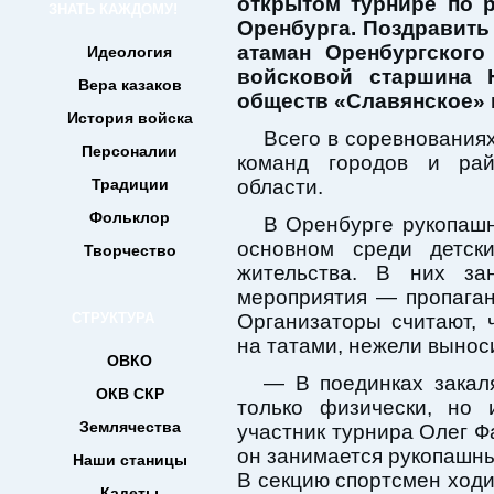
открытом турнире по 
ЗНАТЬ КАЖДОМУ!
Оренбурга. Поздравить
атаман Оренбургского
Идеология
войсковой старшина 
Вера казаков
обществ «Славянское» 
История войска
Всего в соревнования
Персоналии
команд городов и ра
Традиции
области.
Фольклор
В Оренбурге рукопашн
основном среди детск
Творчество
жительства. В них за
мероприятия — пропаган
СТРУКТУРА
Организаторы считают, 
на татами, нежели выноси
ОВКО
— В поединках закал
ОКВ СКР
только физически, но
Землячества
участник турнира Олег Фа
он занимается рукопашн
Наши станицы
В секцию спортсмен ходи
Кадеты