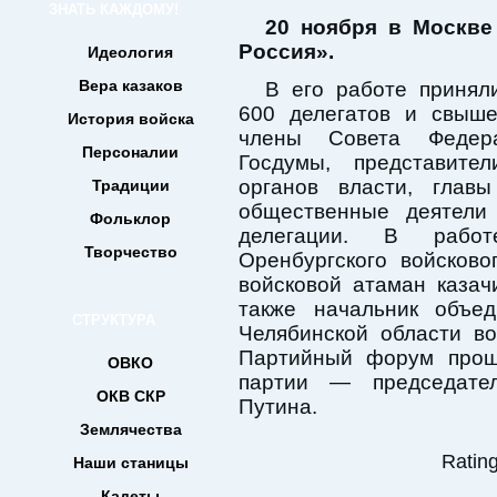
ЗНАТЬ КАЖДОМУ!
20 ноября в Москве
Россия».
Идеология
Вера казаков
В его работе принял
600 делегатов и свыше
История войска
члены Совета Федера
Персоналии
Госдумы, представите
органов власти, главы
Традиции
общественные деятели
Фольклор
делегации. В рабо
Творчество
Оренбургского войсково
войсковой атаман казач
также начальник объед
СТРУКТУРА
Челябинской области в
Партийный форум прош
ОВКО
партии — председате
ОКВ СКР
Путина.
Землячества
Rating
Наши станицы
Кадеты