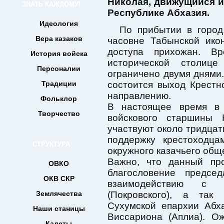
Николая, движущийся и
ЗНАТЬ КАЖДОМУ!
Республике Абхазия.
Идеология
По прибытии в город
Вера казаков
часовне Табынской ико
доступа прихожан. В
История войска
исторической столице
Персоналии
ограничено двумя днями.
Традиции
состоится выход Крестн
направлению.
Фольклор
В настоящее время в 
Творчество
войскового старшины 
участвуют около тридцат
поддержку крестоходца
СТРУКТУРА
окружного казачьего общ
Важно, что данный про
ОВКО
благословение предсе
ОКВ СКР
взаимодействию с 
Землячества
(Покровского), а та
Сухумской епархии Абх
Наши станицы
Виссариона (Аплиа). О
Кадеты