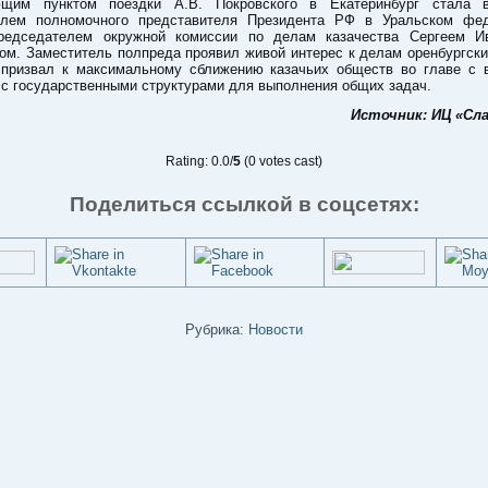
щим пунктом поездки А.В. Покровского в Екатеринбург стала 
елем полномочного представителя Президента РФ в Уральском фе
председателем окружной комиссии по делам казачества Сергеем И
м. Заместитель полпреда проявил живой интерес к делам оренбургски
 призвал к максимальному сближению казачьих обществ во главе с 
с государственными структурами для выполнения общих задач.
Источник: ИЦ «Сл
Rating: 0.0/
5
(0 votes cast)
Поделиться ссылкой в соцсетях:
Рубрика:
Новости