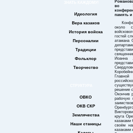
Романов
ЗНАТЬ КАЖДОМУ!
во Все
конферен
Идеология
память и
Вера казаков
Конфе
около с
История войска
войсковог
гостей сл
Персоналии
атамана 
департам
Традиции
представ
священни
Фольклор
Иоанна 
представ
Творчество
Свердловс
Коробейни
Главной
российск
существу
СТРУКТУРА
решение 
Окончив 
ОВКО
рабочую 
заимство
ОКВ СКР
Оренбург
Викторови
Землячества
круга Оре
казаками 
Наши станицы
своём на
казаками 
Кадеты