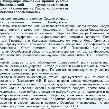
а Владимира Ивановича принял участие
российской научно-практическая
ции: «Казачество на Урале: историческая
 вызовы современности».
ренция собрала в столице Среднего Урала
та участников: казаков Оренбургского
о казачьего общества, учёных-историков и священнослужителей. Сред
едует отметить заместителя председателя Правительства Свердловско
Оренбургского войскового казачьего общества Владимира Романова, н
ента по внутренней и информационной политике аппарата Пол
ителя Президента в Уральском федеральном округе Якова Силина, в
ка Оренбургского войскового казачьего общества митрофорного п
Агафонова. Стоит отметить, что А.В. Покровский был един
ителем Оренбургской области на данном мероприятии. Вёл конференцию
кой областной универсальной научной библиотеки имени В.Г. Белинско
ков.
 темой форума стало обсуждение современной роли казачества
ого общества и государства. В ходе дискуссии были выслушаны практи
ющие взгляды на этот вопрос. По итогам конференции, её участник
сделать данное мероприятие ежегодным.
работу в секциях конференции, атаман Оренбургского ВКО Романов В.
встречу с Покровским А.В. В ходе встречи широко обсуждалась во
вания атаманами станиц и хуторов других отделов передового опыт
ского ОКО в области охраны общественного порядка. Кроме того, 
ч доложил главе войска о создании рабочей группы по подготовке и 
нбургского окружного казачьего общества, а так же о первых шагах,
Оренбуржья в этом направлении. Владимир Иванович, в свою очередь,
мерении в скором времени посетить Оренбург и встретиться с ат
станиц и хуторов, не входящих в Первый отдел ОКВ.