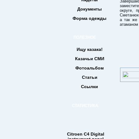
Завершаю
заместит
Документы
округе, 
Сметанюко
Форма одежды
а так же
атаманом 
ПОЛЕЗНОЕ
Ищу казака!
Казачьи СМИ
Фотоальбом
Статьи
Ссылки
СТАТИСТИКА
Citroen C4 Digital