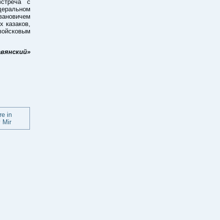
встреча с
деральном
вановичем
х казаков,
войсковым
авянский»