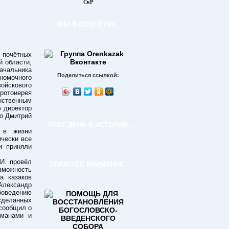
СкР
МЫ В СОЦСЕТЯХ
и почётных
й области,
ачальника
Поделиться ссылкой:
номочного
ойскового
ротоиерея
ственным
 директор
го Дмитрий
ЭТОТ ДЕНЬ В ИСТОРИИ…
 в жизни
чески все
и приняли
И. провёл
ОБРАТИТЕ ВНИМАНИЕ
зможность
а казаков
Александр
проведению
 сделанных
 сообщил о
аманами и