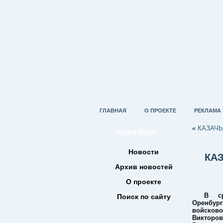
ГЛАВНАЯ
О ПРОЕКТЕ
РЕКЛАМА
«
КАЗАЧ
НАВИГАЦИЯ
Новости
КА
Архив новостей
О проекте
В ср
Поиск по сайту
Оренбур
войсков
Викторо