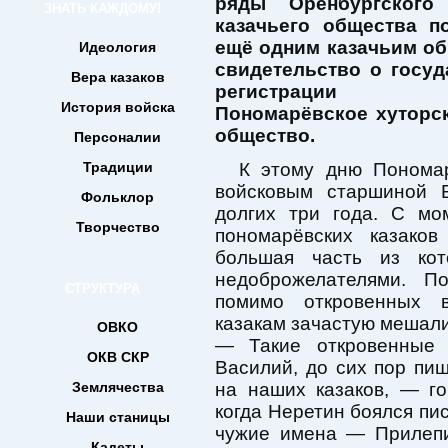
ряды Оренбургского 
ЗНАТЬ КАЖДОМУ!
казачьего общества п
ещё одним казачьим о
Идеология
свидетельство о госуд
Вера казаков
регистрации п
История войска
Пономарёвское хуторск
общество.
Персоналии
Традиции
К этому дню Пономар
войсковым старшиной 
Фольклор
долгих три года. C мо
Творчество
пономарёвских казаков
большая часть из ко
недоброжелателями. П
СТРУКТУРА
помимо откровенных в
казакам зачастую мешал
ОВКО
— Такие откровенные н
ОКВ СКР
Василий, до сих пор пи
Землячества
на наших казаков, — г
когда Неретин боялся пис
Наши станицы
чужие имена — Прилепи
Кадеты