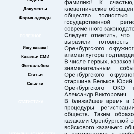
фамилию! К счастью
клеветнические обращен
Документы
общество полностью 
Форма одежды
государственной рег
современного законодате
Следует отметить, что
ПОЛЕЗНОЕ
выразили готовность
Ищу казака!
Оренбургского окружно
атаман хутора подтверди
Казачьи СМИ
В числе первых, казаков
Фотоальбом
знаменательным соб
Оренбургского окружно
Статьи
старшина Бельков Юрий 
Ссылки
Оренбургского ОКО в
Александр Викторович.
В ближайшее время в 
СТАТИСТИКА
процедуры регистрац
обществ. Таким образ
казаками Оренбургской 
войскового казачьего о
в соответствие с треб