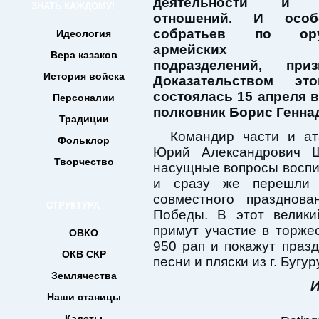
деятельности и д
ЗНАТЬ КАЖДОМУ!
отношений. И особ
собратьев по о
Идеология
армейских во
Вера казаков
подразделений, при
История войска
Доказательством эт
состоялась 15 апреля 
Персоналии
полковник Борис Генна
Традиции
Командир части и ат
Фольклор
Юрий Александрович Ш
Творчество
насущные вопросы воспи
и сразу же перешли 
совместного праздно
СТРУКТУРА
Победы. В этот велики
примут участие в торже
ОВКО
950 рап и покажут праз
ОКВ СКР
песни и пляски из г. Бугу
Землячества
И
Наши станицы
Кадеты