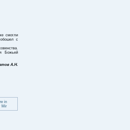
же смогли
 обошел с
овенства.
ия Божьей
атов А.Н.