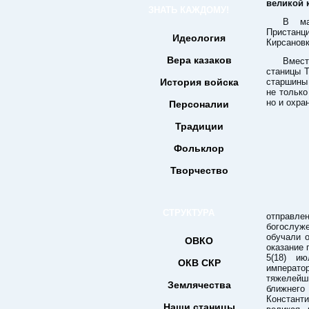
великой 
ЗНАТЬ КАЖДОМУ!
В ма
Пристанци
Идеология
Кирсановк
Вера казаков
Вмес
станицы Т
История войска
старшины
не тольк
но и охра
Персоналии
Традиции
Фольклор
Творчество
СТРУКТУРА
отправл
богослуж
обучали 
ОВКО
оказание
5(18) и
ОКВ СКР
императо
тяжелейш
Землячества
ближне
Константи
Наши станицы