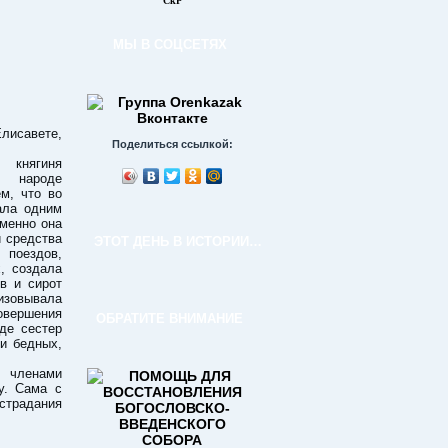
СкР
МЫ В СОЦСЕТЯХ
лисавете,
Поделиться ссылкой:
 княгиня
м народе
м, что во
ала одним
Именно она
и средства
ЭТОТ ДЕНЬ В ИСТОРИИ…
поездов,
, создала
в и сирот
изовывала
вершения
ОБРАТИТЕ ВНИМАНИЕ
де сестер
и бедных,
 членами
у. Сама с
страдания