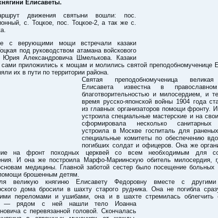
княгини Елисаветы.
ршрут движения святыни вошли: пос.
онный, с. Тоцкое, пос. Тоцкое-2, а так же с.
а.
те с верующими мощи встречали казаки
оцкая под руководством атамана войскового
 Юрия Александровича Шмелькова. Казаки
о сами приложились к мощам и молились святой преподобномученице Е
няли их в пути по территории района.
Святая преподобномученица великая
Елисавета известна в православно
благотворительностью и милосердием, и те
время русско-японской войны 1904 года ст
из главных организаторов помощи фронту. 
устроила специальные мастерские и на сво
сформировала несколько санитарных 
устроила в Москве госпиталь для раненых
специальные комитеты по обеспечению вдо
погибших солдат и офицеров. Она же орган
ение на фронт походных церквей со всем необходимым для со
ения. И она же построила Марфо-Мариинскую обитель милосердия, г
основам медицины. Главной заботой сестер было посещение больных 
 помощи брошенным детям.
юля великую княгиню Елисавету Федоровну вместе с другими
рского дома бросили в шахту старого рудника. Она не погибла сраз
ими переломами и ушибами, она и в шахте стремилась облегчить 
го — рядом с ней нашли
тело Иоанна
новича с перевязанной головой. Скончалась