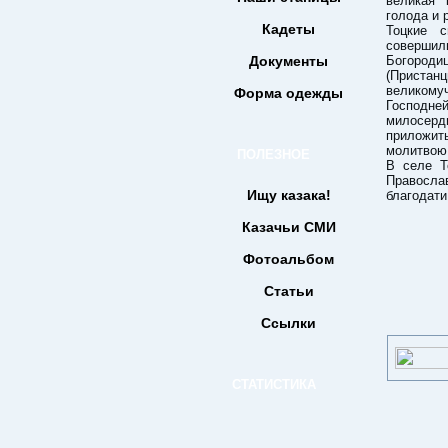
великая 
голода и 
Кадеты
Тоцкие 
совершил
Документы
Богород
(Приста
великому
Форма одежды
Господн
милосерд
приложит
молитвою
ПОЛЕЗНОЕ
В селе Т
Правосла
Ищу казака!
благодати
Казачьи СМИ
Фотоальбом
Статьи
Ссылки
СТАТИСТИКА