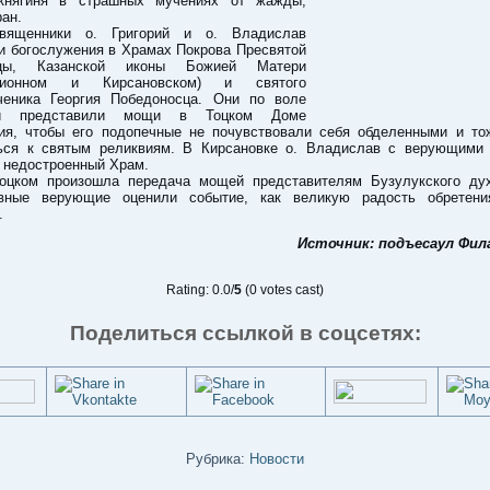
княгиня в страшных мучениях от жажды,
ран.
священники о. Григорий и о. Владислав
и богослужения в Храмах Покрова Пресвятой
ицы, Казанской иконы Божией Матери
нционном и Кирсановском) и святого
ченика Георгия Победоносца. Они по воле
ей представили мощи в Тоцком Доме
ия, чтобы его подопечные не почувствовали себя обделенными и то
ься к святым реликвиям. В Кирсановке о. Владислав с верующими
 недостроенный Храм.
оцком произошла передача мощей представителям Бузулукского дух
вные верующие оценили событие, как великую радость обретен
.
Источник: подъесаул Фил
Rating: 0.0/
5
(0 votes cast)
Поделиться ссылкой в соцсетях:
Рубрика:
Новости