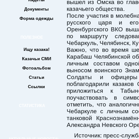
вышел из Омска во глав
казачьего общества.
Документы
После участия в молебн
Форма одежды
русского царя и ег
Оренбургского ВКО выш
по маршруту следова
ПОЛЕЗНОЕ
Чебаркуль, Челябинск, К
Важно, что во время ше
Ищу казака!
Карабаш Челябинской об
Казачьи СМИ
личным составом одно
Фотоальбом
выносом воинского Зна
Солдаты и офицеры
Статьи
поблагодарили казаков
Ссылки
приложиться к Табы
поучаствовать в симв
отметить, что аналогич
СТАТИСТИКА
Чебаркуле с личным со
танковой Краснознамён
Александра Невского Оре
Источник: пресс-служ