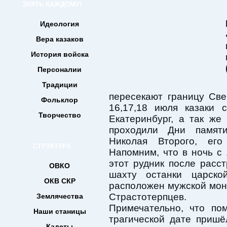
ЗНАТЬ КАЖДОМУ!
Идеология
Вера казаков
История войска
Персоналии
Традиции
пересекают границу Све
Фольклор
16,17,18 июля казаки 
Творчество
Екатеринбург, а так же
проходили Дни памят
Николая Второго, его
СТРУКТУРА
Напомним, что в ночь с
этот рудник после рас
ОВКО
шахту останки царск
ОКВ СКР
расположен мужской мон
Страстотерпцев.
Землячества
Примечательно, что по
Наши станицы
трагической дате приш
Кадеты