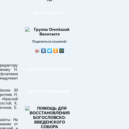
СкР
МЫ В СОЦСЕТЯХ
Поделиться ссылкой:
редактору
овнику Н.
ЭТОТ ДЕНЬ В ИСТОРИИ…
 флагмана
ринадлежит
 более 30
ОБРАТИТЕ ВНИМАНИЕ
ротеев, Н.
в «Красной
лстой, К.
атонов, Е.
азеты. На
рмании от
ровский и