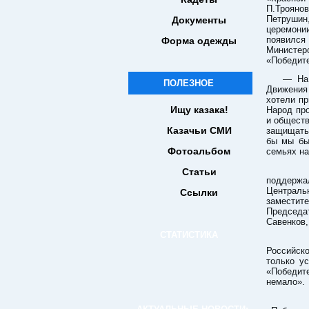
П.Трояно
Петрушин
Документы
церемони
появился
Форма одежды
Министер
«Победит
— На 
ПОЛЕЗНОЕ
Движения
хотели пр
Ищу казака!
Народ про
и обществ
Казачьи СМИ
защищать 
бы мы бы
Фотоальбом
семьях на
Нову
Статьи
поддержа
Централь
Ссылки
замести
Председа
Савенков,
СТАТИСТИКА
Полн
Российск
только у
«Победите
немало».
По р