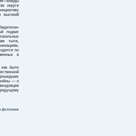
ия Победы
ом округе
нициативу
е высокий
бедители»
ый подвиг
 локальных
кам тыла,
низациям,
одится по
твенных и
 как было
ественной
прошедших
 войны — о
вездовцев
грядущему
р Долгишев