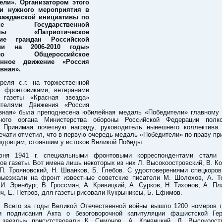
ели». Организатором этого
 и нужного мероприятия в
ражданской инициативы по
жке Государственной
ммы «Патриотическое
ние граждан Российской
ии на 2006-2010 годы»
ило Общероссийское
енное движение «Россия
вная».
реля с.г. на торжественной
с фронтовиками, ветеранами
 газеты «Красная звезда»
ителями Движения «Россия
вная» была преподнесена юбилейная медаль «Победители» главному 
ного органа Министерства обороны Российской Федерации полк
 Принимая почетную награду, руководитель нынешнего коллектива
ечати отметил, что в первую очередь медаль «Победители» по праву п
здовцам, стоявшим у истоков Великой Победы.
юня 1941 г. специальными фронтовыми корреспондентами стали
ов газеты. Вот имена лишь некоторых из них Л. Высокоостровский, В. Ко
П. Трояновский, Н. Шванков, Б. Глебов. С удостоверениями спецкоро
выезжали на фронт известные советские писатели М. Шолохов, А. То
И. Эренбург, В. Гроссман, А. Кривицкий, А. Сурков, Н. Тихонов, А. Пл
ч, Е. Петров, для газеты рисовали Кукрыниксы, Б. Ефимов.
о за годы Великой Отечественной войны вышло 1200 номеров г
и подписания Акта о безоговорочной капитуляции фашистской Ге
 звезды» присутствовали К. Симонов, А. Кривицкий, Л. Высокоост