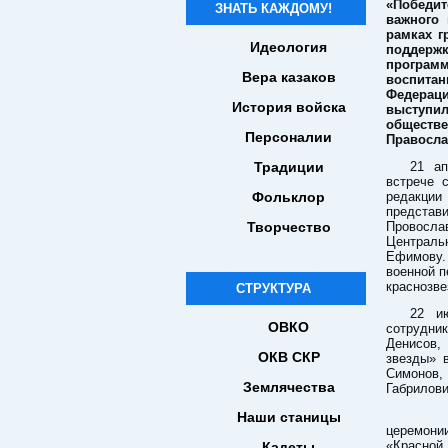
«Победит
ЗНАТЬ КАЖДОМУ!
важного
рамках г
Идеология
поддер
програ
Вера казаков
воспита
Федерац
История войска
выступ
обществ
Персоналии
Правосла
Традиции
21 ап
встрече 
Фольклор
редакции
представ
Творчество
Провосла
Централь
Ефимову.
военной п
краснозве
СТРУКТУРА
22 и
ОВКО
сотрудник
Денисов, 
ОКВ СКР
звезды» 
Симонов, 
Землячества
Габрилови
Всег
Наши станицы
церемони
«Красной
Кадеты