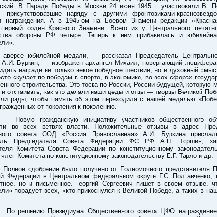
вский. В Параде Победы в Москве 24 июня 1945 г. участвовали В. П
, присутствовавшие наряду с другими фронтовиками-краснозвезд
и награждения. А в 1945-ом на Боевом Знамени редакции «Красна
 первый орден Красного Знамени. Всего их у Центрального печатно
ства обороны РФ четыре. Теперь к ним прибавилась и юбилейн
ели».
аверсе юбилейной медали, — рассказал Председатель Центрально
 А.И. Буркин, — изображен архангел Михаил, повергающий люцифера
идать награде не только некое победное шествие, но и духовный смы
сто скучает по победам в спорте, в экономике, во всех сферах госуда
енного строительства. Это тоска по России, России будущей, которую
и отстаивать, как это делали наши деды и отцы — творцы Великой Поб
ли рады, чтобы память об этом переходила с нашей медалью «Побе
гражденных от поколения к поколению.
ю гражданскую инициативу участников общественного объ
ли во всех ветвях власти. Положительные отзывы в адрес Пре
ного совета ООД «Россия Православная» А.И. Буркина присла
тель Председателя Совета Федерации ФС РФ А.П. Торшин, зам
теля Комитета Совета Федерации по конституционному законодатель
 член Комитета по конституционному законодательству Е.Г. Тарло и др.
ое одобрение было получено от Полномочного представителя П
ой Федерации в Центральном федеральном округе Г.С. Полтавченко, 
стное, но и письменное. Георгий Сергеевич пишет в своем отзыве, ч
ли» порадует всех, «кто прикоснулся к Великой Победе, а таких в на
ешению Президиума Общественного совета ЦФО награждение