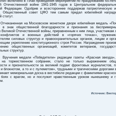
ели» включено в План проведения мероприятий по празднованию 65-лет
й Отечественной войне 1941-1945 годов в Центральном федеральн
ой Федерации. Одобрив и всестороннее поддержав патриотическую и
, Общественный совет ЦФО тем самым придал юбилейной наград
 статут.
каненная на Московском монетном дворе юбилейная медаль «По
я в знак общественной благодарности и признания за беспримерн
 Великой Отечественной войны, приравненным к ним лица, участникам
конфликтов и военных действий в «горячих точках», тружени
ителям силовых структур и правоохранительных органов, лицам и орга
ующим укреплению конституционного строя России. Награждение произв
лению общественных организаций, комитетов ветеранов, государс
ьных структур.
ения медали «Победители» редакции газеты «Красная звезда»,
 на торжественном собрании, стало не только выражением общ
ности и признательности за великий подвиг фронтовых журналистов, 
 и блокнотом, а то и с пулеметом», трудными и трагическими дорогами
минает мемориальная доска в вестибюле редакции с фамилиями красноз
 боях с врагом, но и послужит нравственным уроком нынешнему и 
ям.
Источник: Викто