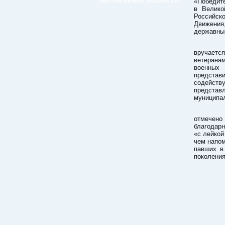
АКТУАЛЬНЫЕ НОВОСТИ:
«Победит
в Велико
Российск
Движения
державный
Отче
вручаетс
ветеранам
военных 
представ
содейств
представ
муниципал
Вруч
отмечено
благодар
«с лейкой
чем напо
павших в
поколени