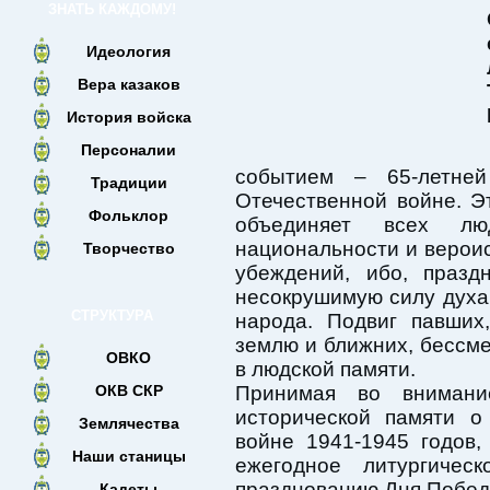
ЗНАТЬ КАЖДОМУ!
Идеология
Вера казаков
История войска
Персоналии
событием – 65-летне
Традиции
Отечественной войне. Э
Фольклор
объединяет всех л
национальности и вероис
Творчество
убеждений, ибо, праз
несокрушимую силу духа
СТРУКТУРА
народа. Подвиг павших
землю и ближних, бессм
ОВКО
в людской памяти.
ОКВ СКР
Принимая во внимани
исторической памяти о
Землячества
войне 1941-1945 годов
Наши станицы
ежегодное литургичес
празднованию Дня Побед
Кадеты