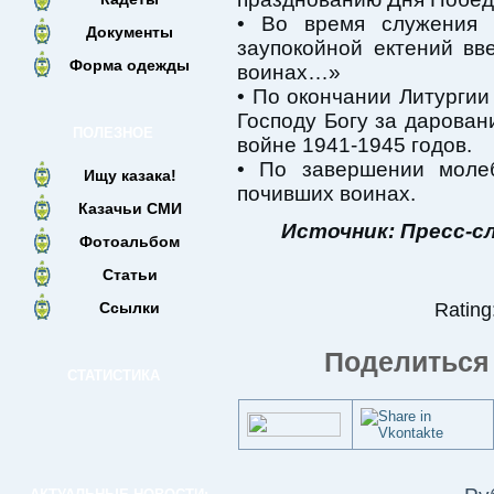
• Во время служения 
Документы
заупокойной ектений в
Форма одежды
воинах…»
• По окончании Литурги
Господу Богу за дарова
ПОЛЕЗНОЕ
войне 1941-1945 годов.
• По завершении моле
Ищу казака!
почивших воинах.
Казачьи СМИ
Источник: Пресс-с
Фотоальбом
Статьи
Ссылки
Rating:
Поделиться 
СТАТИСТИКА