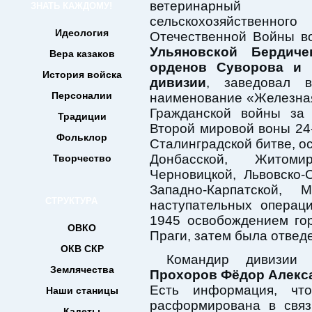
ветеринарный ф
ЗНАТЬ КАЖДОМУ!
сельскохозяйственно
Идеология
Отечественной Войны в
Ульяновской Бердиче
Вера казаков
орденов Суворова и 
История войска
дивизии
, заведовал в
Персоналии
наименование «Железная
Гражданской войны за
Традиции
Второй мировой воны 24-
Фольклор
Сталинградской битве, 
Донбасской, Житомирс
Творчество
Черновицкой, Львовско-
Западно-Карпатской, 
СТРУКТУРА
наступательных операц
1945 освобождением го
ОВКО
Праги, затем была отвед
ОКВ СКР
Командир дивизии 
Землячества
Прохоров Фёдор Алекс
Есть информация, чт
Наши станицы
расформирована в связ
Кадеты