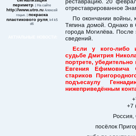
сигнализации
реставрацию. 20 февра
периметр
. | На сайте
отреставрированное Знам
http://www.utro.ru
Алексей
покраска
гоцык. |
По окончании войны, 
пластикового руля
, k4 k5
d6
Тяпина домой. Однако в 
города Могилёва. После 
АКТУАЛЬНЫЕ НОВОСТИ:
сведений.
Если у кого-либо 
судьбе Дмитрия Никола
портрете, убедительно
Евгения Ефимовича С
стариков Пригородног
подъесаулу Геннад
нижеприведённым конта
+
+7 
Россия,
посёлок Пригор