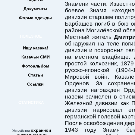
Знамени части. Известно
Документы
боевое Знамя находил
дивизии старшем политру
Форма одежды
Барбашев погиб в бою о
района Могилёвской обла
Местный житель
Дмитри
ПОЛЕЗНОЕ
обнаружил на теле пог
Ищу казака!
дивизии и похоронил те
на местном кладбище. 
Казачьи СМИ
простой колхозник, 1879
Фотоальбом
русско-японской (1904
Статьи
Мировой войн. Кавале
Орденов. За сохранен
Ссылки
дивизии награжден Орд
навеки зачислен в списк
Железной дивизии как 
СТАТИСТИКА
дивизии нарисовал е
германской полевой карт
После освобождения дер
1943 году Знамя бы
охранной
Устройства