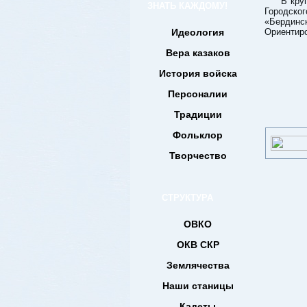
В кру
ЗНАТЬ КАЖДОМУ!
Городско
«Бердинск
Идеология
Ориентиро
Вера казаков
История войска
Персоналии
Традиции
Фольклор
Творчество
СТРУКТУРА
ОВКО
ОКВ СКР
Землячества
Наши станицы
Кадеты