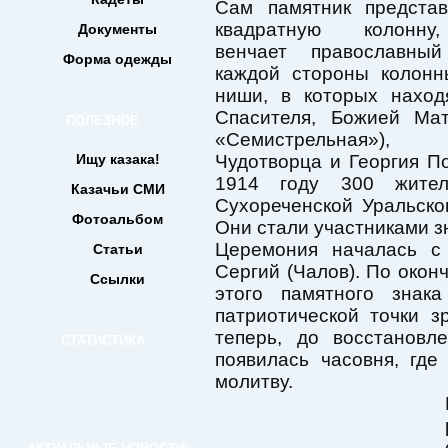
Сам памятник представ
квадратную колонну
Документы
венчает православны
Форма одежды
каждой стороны колонн
ниши, в которых наход
Спасителя, Божией Мат
ПОЛЕЗНОЕ
«Семистрельная»),
Ищу казака!
Чудотворца и Георгия По
1914 году 300 жите
Казачьи СМИ
Сухореченской Уральског
Фотоальбом
Они стали участниками з
Церемония началась с
Статьи
Сергий (Чалов). По окон
Ссылки
этого памятного знак
патриотической точки з
теперь, до восстановл
СТАТИСТИКА
появилась часовня, гд
молитву.