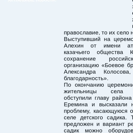
АКТУАЛЬНЫЕ НОВОСТИ:
православие, то их село 
Выступивший на церемо
Алехин от имени ата
казачьего общества 
сохранение российс
организацию «Боевое бр
Александра Колосова
благодарность».
По окончанию церемон
жительницы села С
обступили главу район
Еремина и высказали 
проблему, касающуюся о
селе детского садика.
предложен и вариант р
садик можно оборудов