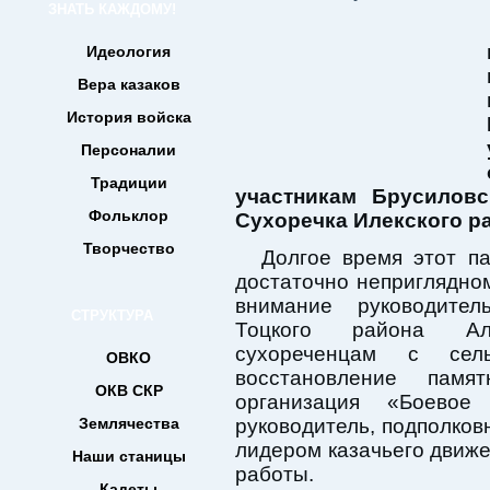
ЗНАТЬ КАЖДОМУ!
Идеология
Вера казаков
История войска
Персоналии
Традиции
участникам Брусилов
Фольклор
Сухоречка Илекского р
Творчество
Долгое время этот па
достаточно неприглядном
внимание руководител
СТРУКТУРА
Тоцкого района Ал
сухореченцам с сел
ОВКО
восстановление памя
ОКВ СКР
организация «Боевое
Землячества
руководитель, подполковн
лидером казачьего движ
Наши станицы
работы.
Кадеты