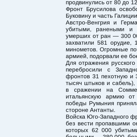
продвинулись от 80 до 12
Фронт Брусилова освоб
Буковину и часть Галиции
Австро-Венгрия и Герм
убитыми, ранеными и 
умерших от ран — 300 00
захватили 581 орудие, 
минометов. Огромные по
армией, подорвали ее бо
Для отражения русског
перебросили с Западно
фронтов 31 пехотную и 
тысяч штыков и сабель),
в сражении на Сомме
итальянскую армию от
победы Румыния принял
стороне Антанты.
Войска Юго-Западного ф
без вести пропавшими о
которых 62 000 убитым
больными — 380 000, без