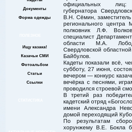
официальных лиц: 
Документы
губернатора Свердловс
В.Н. Сёмин, заместитель
Форма одежды
регионального центра 
полковник Л.Ф. Волко
ПОЛЕЗНОЕ
специалист Департамен
области М.А. Лобод
Ищу казака!
Свердловской областно
Байбулов.
Казачьи СМИ
Кадеты показали всё, че
Фотоальбом
субботу, 27 июня, состо
Статьи
вечером — конкурс казач
вечёрка с песнями, игр
Ссылки
проводился строевой смо
В третий раз победите
СТАТИСТИКА
кадетский отряд «Богосл
имени Александра Невс
домой переходящий Кубок
По результатам сбор
хорунжему В.Е. Бокла 