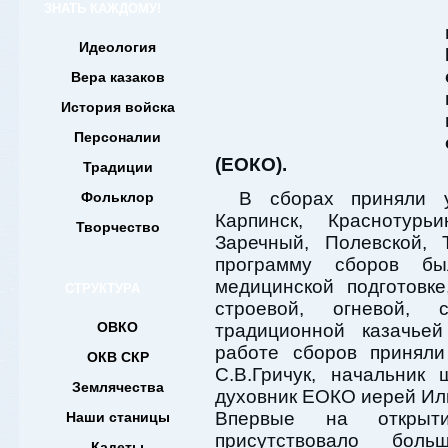
ЗНАТЬ КАЖДОМУ!
Идеология
Вера казаков
История войска
Персоналии
(ЕОКО).
Традиции
В сборах приняли у
Фольклор
Карпинск, Краснотурьи
Творчество
Заречный, Полевской, 
программу сборов бы
медицинской подготовке
СТРУКТУРА
строевой, огневой, с
ОВКО
традиционной казачьей
работе сборов приняли
ОКВ СКР
С.В.Гричук, начальник
Землячества
духовник ЕОКО иерей Ил
Впервые на открыт
Наши станицы
присутствовало боль
Кадеты