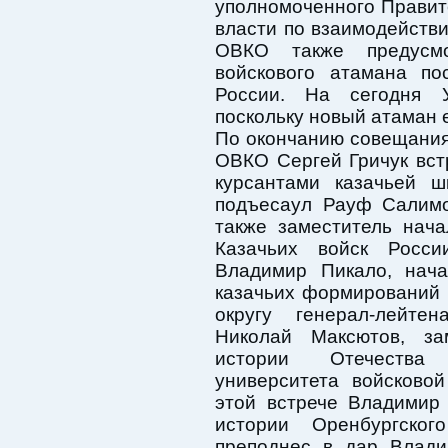
уполномоченного Правит
власти по взаимодейств
ОВКО также предусмо
войскового атамана по
России. На сегодня У
поскольку новый атаман 
По окончанию совещани
ОВКО Сергей Гричук вст
курсантами казачьей ш
подъесаул Рауф Салимо
также заместитель нач
Казачьих войск Росс
Владимир Пикало, нача
казачьих формирований
округу генерал-лейте
Николай Максютов, за
истории Отечества О
университета войсково
этой встрече Владимир
истории Оренбургског
преподнес в дар Влади