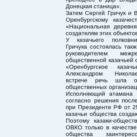
Донецкая станица».
Затем Сергей Гричук и 
Оренбургскому казачес
«Национальная деревн
создателям этих объектов
У казачьего полковн
Гричука состоялась такж
руководителем межре
общественной казачьей 
«Оренбургское казач
Александром Никол
встрече речь шла о
общественных организац
Исполняющий атамана 
согласно решения посл
при Президенте РФ от 
казачьи общества созда
Поэтому казаки-общест
ОВКО только в качестве
общества заинтере