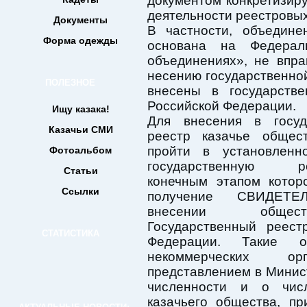
документом конкретизиру
деятельности реестровых
Документы
В частности, объедине
Форма одежды
основана на Федерал
объединениях», не впра
несению государственной
ПОЛЕЗНОЕ
внесены в государств
Российской Федерации.
Ищу казака!
Для внесения в госуд
Казачьи СМИ
реестр казачье общес
пройти в установленн
Фотоальбом
государственную рег
Статьи
конечным этапом котор
Ссылки
получение СВИДЕТЕ
внесении общ
Государственный реест
СТАТИСТИКА
Федерации. Такие 
некоммерческих о
представлением в Минис
численности и о числ
казачьего общества, п