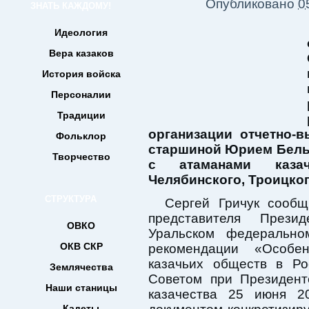
Опубликовано
0
ЗНАТЬ КАЖДОМУ!
Идеология
Вера казаков
История войска
Персоналии
Традиции
организации отчетно-
Фольклор
старшиной Юрием Бель
Творчество
с атаманами казач
Челябинского, Троицко
СТРУКТУРА
Сергей Гричук сообщ
представителя Прези
ОВКО
Уральском федерально
ОКВ СКР
рекомендации «Особе
казачьих обществ в Ро
Землячества
Советом при Президент
Наши станицы
казачества 25 июня 2
Кадеты