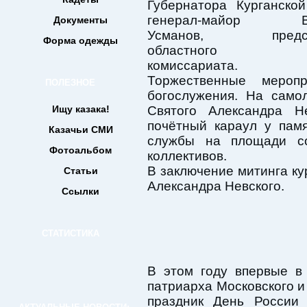
Губернатора Курганской
генерал-майор Вл
Документы
Усманов, предста
Форма одежды
областного во
комиссариата.
Торжественные мероп
ПОЛЕЗНОЕ
богослужения. На само
Ищу казака!
Святого Александра Не
почётный караул у пам
Казачьи СМИ
службы на площади со
Фотоальбом
коллективов.
В заключение митинга ку
Статьи
Александра Невского.
Ссылки
СТАТИСТИКА
В этом году впервые в
патриарха Московского и
праздник День России