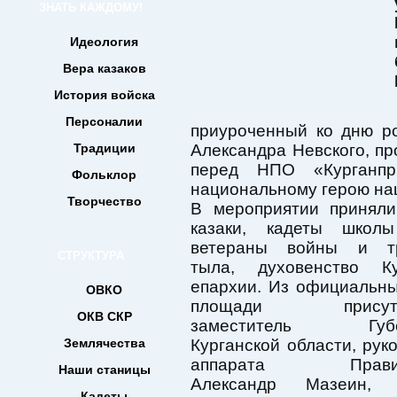
ЗНАТЬ КАЖДОМУ!
Идеология
Вера казаков
История войска
Персоналии
приуроченный ко дню ро
Традиции
Александра Невского, п
перед НПО «Курганпр
Фольклор
национальному герою на
Творчество
В мероприятии приняли
казаки, кадеты шко
ветераны войны и тр
СТРУКТУРА
тыла, духовенство Ку
епархии. Из официальны
ОВКО
площади присутст
ОКВ СКР
заместитель Губе
Землячества
Курганской области, рук
аппарата Правите
Наши станицы
Александр Мазеин, с
Кадеты