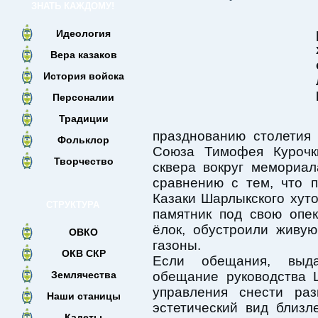
ЗНАТЬ КАЖДОМУ!
Идеология
Вера казаков
История войска
Персоналии
Традиции
празднованию столетия
Фольклор
Союза Тимофея Курочк
Творчество
сквера вокруг мемориа
сравнению с тем, что 
Казаки Шарлыкского хуто
СТРУКТУРА
памятник под свою опе
ёлок, обустроили живу
ОВКО
газоны.
ОКВ СКР
Если обещания, выда
Землячества
обещание руководства 
управления снести ра
Наши станицы
эстетический вид близл
Кадеты