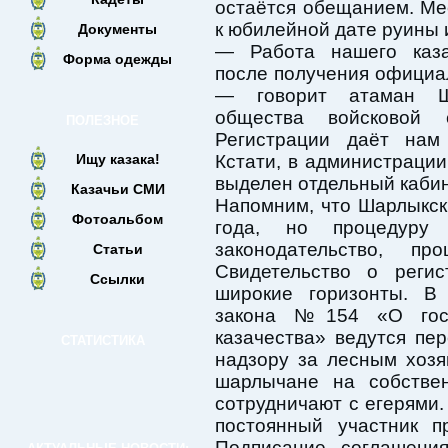
остаётся обещанием. Ме
к юбилейной дате руины 
Документы
— Работа нашего каза
Форма одежды
после получения официал
— говорит атаман Ша
общества войсковой
ПОЛЕЗНОЕ
Регистрации даёт нам
Ищу казака!
Кстати, в администраци
выделен отдельный кабин
Казачьи СМИ
Напомним, что Шарлыкск
Фотоальбом
года, но процедуру 
законодательство, п
Статьи
Свидетельство о регис
Ссылки
широкие горизонты. В
закона №154 «О госу
казачества» ведутся пе
СТАТИСТИКА
надзору за лесным хозя
шарлычане на собстве
сотрудничают с егерями.
постоянный участник п
Подписание соглашени