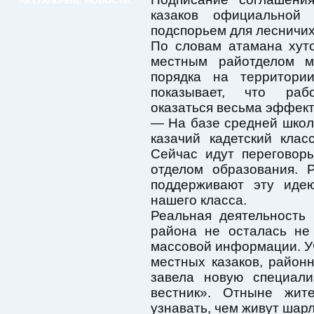
АКТУАЛЬНЫЕ НОВОСТИ:
казаков официальной
подспорьем для лесничих
По словам атамана хуто
местным райотделом м
порядка на территори
показывает, что раб
оказаться весьма эффект
— На базе средней шко
казачий кадетский кла
Сейчас идут переговор
отделом образования. 
поддерживают эту иде
нашего класса.
Реальная деятельность
района не осталась не
массовой информации. У
местных казаков, район
завела новую специал
вестник». Отныне жит
узнавать, чем живут шар