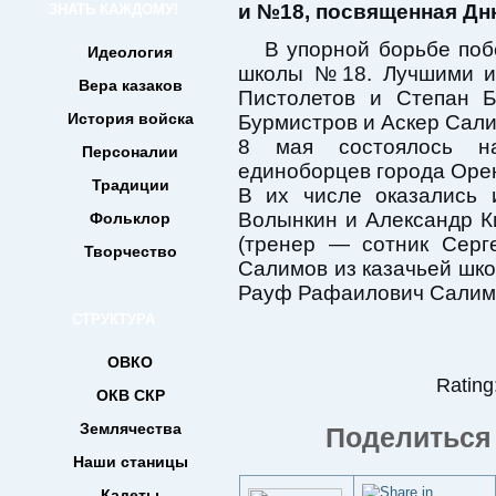
и №18, посвященная Дн
ЗНАТЬ КАЖДОМУ!
В упорной борьбе поб
Идеология
школы №18. Лучшими иг
Вера казаков
Пистолетов и Степан 
История войска
Бурмистров и Аскер Сали
8 мая состоялось на
Персоналии
единоборцев города Оре
Традиции
В их числе оказались 
Волынкин и Александр Ки
Фольклор
(тренер — сотник Серг
Творчество
Салимов из казачьей шк
Рауф Рафаилович Салим
СТРУКТУРА
ОВКО
Rating:
ОКВ СКР
Землячества
Поделиться 
Наши станицы
Кадеты