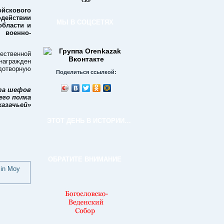
СкР
ойскового
одействии
МЫ В СОЦСЕТЯХ
области и
 военно-
ественной
агражден
дотворную
Поделиться ссылкой:
ета шефов
его полка
казачьей»
ЭТОТ ДЕНЬ В ИСТОРИИ…
ОБРАТИТЕ ВНИМАНИЕ