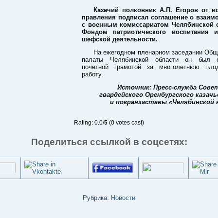
Казачий полковник А.П. Егоров от в
правления подписал соглашение о взаим
с военным комиссариатом Челябинской 
Фондом патриотического воспитания и
шефской деятельности.
На ежегодном пленарном заседании Общ
палаты Челябинской области он был н
почетной грамотой за многолетнюю пло
работу.
Источник: Пресс-служба Сов
гвардейского Оренбургского казачь
и погранзаставы «Челябинской 
Rating: 0.0/
5
(0 votes cast)
Поделиться ссылкой в соцсетях:
Рубрика:
Новости