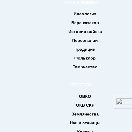
ЗНАТЬ КАЖДОМУ!
Идеология
Вера казаков
История войска
Персоналии
Традиции
Фольклор
Творчество
СТРУКТУРА
ОВКО
ОКВ СКР
Землячества
Наши станицы
Кадеты