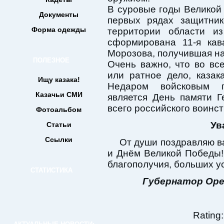
В суровые годы Великой
Документы
первых рядах защитни
Форма одежды
территории области из
сформирована 11-я кав
Морозова, получившая на
ПОЛЕЗНОЕ
Очень важно, что во вс
или ратное дело, казак
Ищу казака!
Недаром войсковым п
Казачьи СМИ
является День памяти 
всего российского воинст
Фотоальбом
Ув
Статьи
Ссылки
От души поздравляю в
и Днём Великой Победы!
благополучия, больших у
СТАТИСТИКА
Губернатор Оре
Rating: