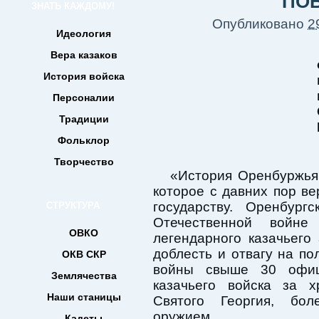
ПО
ЗНАТЬ КАЖДОМУ!
Опубликовано
2
Идеология
Вера казаков
История войска
Персоналии
Традиции
Фольклор
Творчество
«История Оренбуржья 
которое с давних пор в
государству. Оренбург
СТРУКТУРА
Отечественной войн
ОВКО
легендарного казачьего
доблесть и отвагу на п
ОКВ СКР
войны свыше 30 офиц
Землячества
казачьего войска за 
Наши станицы
Святого Георгия, бо
оружием.
Кадеты