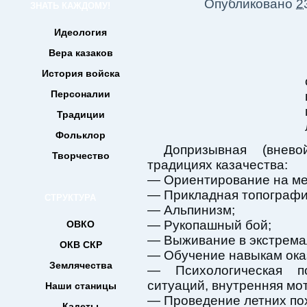
Опубликовано
2
ЗНАТЬ КАЖДОМУ!
Идеология
Вера казаков
История войска
Персоналии
Традиции
Фольклор
Допризывная (внево
Творчество
традициях казачества:
— Ориентирование на ме
— Прикладная топографи
СТРУКТУРА
— Альпинизм;
— Рукопашный бой;
ОВКО
— Выживание в экстрема
ОКВ СКР
— Обучение навыкам ока
Землячества
— Психологическая по
ситуаций, внутренняя мот
Наши станицы
— Проведение летних по
Кадеты