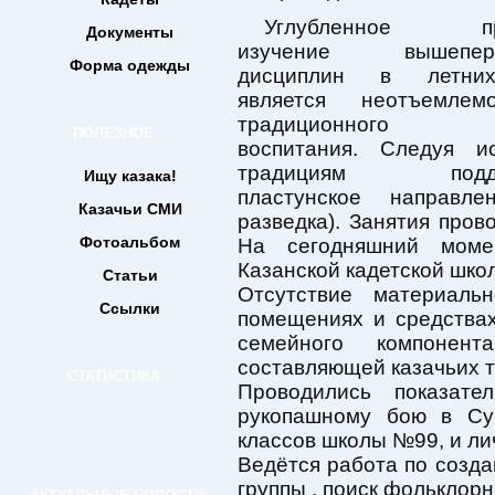
Углубленное пра
Документы
изучение вышепере
Форма одежды
дисциплин в летних
является неотъемлем
традиционного к
ПОЛЕЗНОЕ
воспитания. Следуя ис
традициям поддер
Ищу казака!
пластунское направл
Казачьи СМИ
разведка). Занятия пров
Фотоальбом
На сегодняшний моме
Казанской кадетской шко
Статьи
Отсутствие материальн
Ссылки
помещениях и средства
семейного компонент
составляющей казачьих 
СТАТИСТИКА
Проводились показате
рукопашному бою в Сув
классов школы №99, и л
Ведётся работа по созд
группы , поиск фольклор