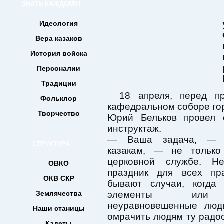
ЗНАТЬ КАЖДОМУ!
Идеология
Вера казаков
История войска
Персоналии
Традиции
18 апреля, перед п
Фольклор
кафедральном соборе го
Творчество
Юрий Бельков провел
инструктаж.
— Ваша задача, — 
СТРУКТУРА
казакам, — не только
церковной службе. Н
ОВКО
праздник для всех пра
ОКВ СКР
бывают случаи, когда 
Землячества
элементы или
неуравновешенные люд
Наши станицы
омрачить людям ту радост
Кадеты