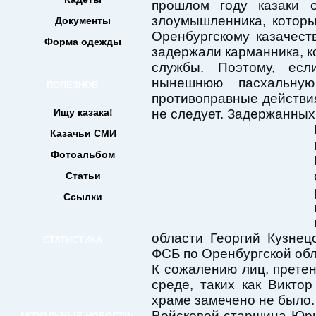
прошлом году казаки 
злоумышленника, которы
Документы
Оренбургскому казачест
Форма одежды
задержали карманника, к
службы. Поэтому, есл
нынешнюю пасхальну
ПОЛЕЗНОЕ
противоправные действия
Ищу казака!
не следует. Задержанных
Казачьи СМИ
Фотоальбом
Статьи
Ссылки
области Георгий Кузнецо
СТАТИСТИКА
ФСБ по Оренбургской обл
К сожалению лиц, прете
среде, таких как Викто
храме замечено не было.
Войсковой старшина Юри