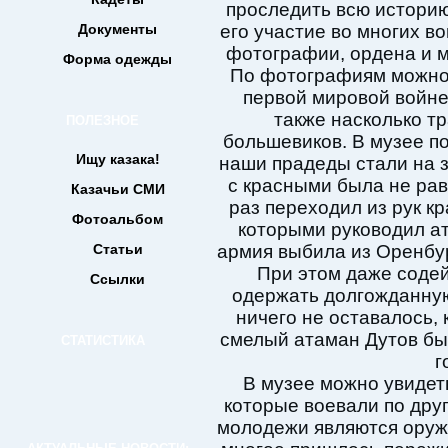
проследить всю историю 
Документы
его участие во многих в
фотографии, ордена и м
Форма одежды
По фотографиям можно 
первой мировой войне,
также насколько тр
ПОЛЕЗНОЕ
большевиков. В музее по
Ищу казака!
наши прадеды стали на 
с красными была не рав
Казачьи СМИ
раз переходил из рук к
Фотоальбом
которыми руководил ат
Статьи
армия выбила из Оренбург
При этом даже содей
Ссылки
одержать долгожданну
ничего не оставалось, 
смелый атаман Дутов был
СТАТИСТИКА
г
В музее можно увидеть
которые воевали по дру
молодежи являются оруж