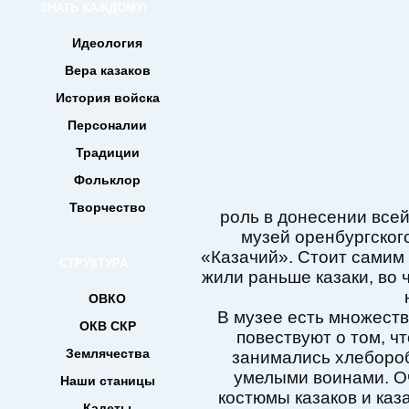
ЗНАТЬ КАЖДОМУ!
Идеология
Вера казаков
История войска
Персоналии
Традиции
Фольклор
Творчество
роль в донесении все
музей оренбургског
«Казачий». Стоит самим 
СТРУКТУРА
жили раньше казаки, во 
ОВКО
В музее есть множеств
ОКВ СКР
повествуют о том, ч
Землячества
занимались хлебороб
умелыми воинами. О
Наши станицы
костюмы казаков и каз
Кадеты