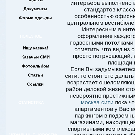
интеръера выполнено в
Документы
стандартов класс
особенностью офисны
Форма одежды
центральном вестибюле
Интересным в инте
оформление каждого
ПОЛЕЗНОЕ
подвесными потолками 
Ищу казака!
отметить, что вид из
просто потрясающий,
Казачьи СМИ
площади 
Фотоальбом
Если Вы задумываетесь
Статьи
сити, то стоит это делат
возрастает ошеломляющи
Ссылки
район деловой жизни сто
невероятно престижны
москва сити
пока чт
СТАТИСТИКА
апартаментов у Вас е
паркингом в подземн
магазинами, находящим
спортивными комплекса