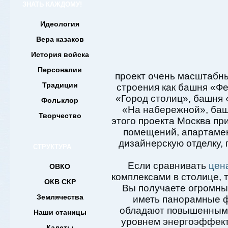
ЗНАТЬ КАЖДОМУ!
Идеология
Вера казаков
История войска
Персоналии
проект очень масштабны
Традиции
строения как башня «Ф
«Город столиц», башня
Фольклор
«На набережной», баш
Творчество
этого проекта Москва п
помещений, апартаме
дизайнерскую отделку, 
СТРУКТУРА
Если сравнивать
цен
ОВКО
комплексами в столице, 
ОКВ СКР
Вы получаете огромны
Землячества
иметь панорамные ф
обладают повышенным 
Наши станицы
уровнем энергоэффек
Кадеты