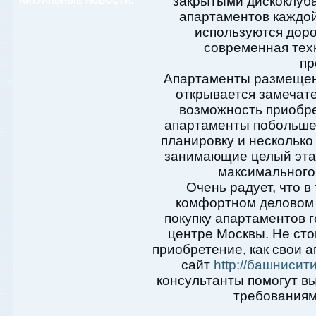
закрытыми дискоклубам
АКТУАЛЬНЫЕ НОВОСТИ:
апартаментов каждой
используются дор
современная тех
пр
Апартаменты размещен
открывается замечате
возможность приобре
апартаменты побольше
планировку и несколько
занимающие целый этаж
максимального
Очень радует, что в
комфортном деловом 
покупку апартаментов г
центре Москвы. Не сто
приобретение, как свои 
сайт
http://башнисит
консультанты помогут 
требованиям