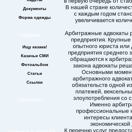
в первую очередь от ста
В нашей стране количес
Документы
с каждым годом стано
Форма одежды
увеличивается коли
Арбитражные адвокаты 
ПОЛЕЗНОЕ
предприятия. Крупные
опытного юриста или 
Ищу казака!
предприятия среднего з
Казачьи СМИ
обращаются к арбитраж
Фотоальбом
закона адвокаты реш
Основными момент
Статьи
арбитражного адвока
Ссылки
обязательств одной и
платежей, вексельны
злоупотребления со 
СТАТИСТИКА
Именно арбитр
профессиональные ю
интересы клиента
экономической 
К перечню услуг предос