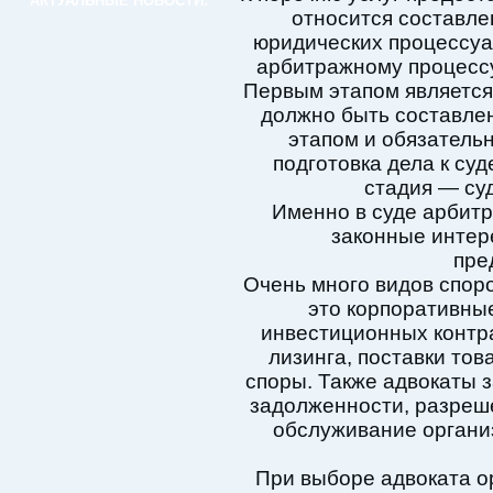
АКТУАЛЬНЫЕ НОВОСТИ:
относится составле
юридических процессуа
арбитражному процессу
Первым этапом является 
должно быть составле
этапом и обязатель
подготовка дела к су
стадия — су
Именно в суде арбит
законные интер
пре
Очень много видов спо
это корпоративные
инвестиционных контра
лизинга, поставки тов
споры. Также адвокаты 
задолженности, разреш
обслуживание органи
При выборе адвоката о