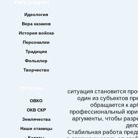
ЗНАТЬ КАЖДОМУ!
Идеология
Вера казаков
История войска
Персоналии
Традиции
Фольклор
Творчество
СТРУКТУРА
ситуация становится пр
один из субъектов п
ОВКО
обращается к ар
ОКВ СКР
профессиональный юри
аргументы, чтобы разр
Землячества
дело
Наши станицы
Стабильная работа предп
Кадеты