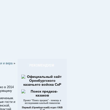
и и вера
»
РЕКОМЕНДУЕМ
ко в 2014
одовщину
амеченым.
Проект "Поиск предков" - помощь в
ые гости и
исследовании казачьей генеалогии
инской,
Первый (Оренбургский) отдел ОКВ
бластей.