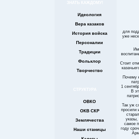
ЗНАТЬ КАЖДОМУ!
Идеология
Вера казаков
для под
История войска
уже неск
Персоналии
Им
Традиции
воспитан
Фольклор
Стоит отм
казачьег
Творчество
Почему 
пат
1 сентяб
СТРУКТУРА
В э
патрио
ОВКО
Так уж с
просили 
ОКВ СКР
старал
указы,
Землячества
самое п
году сро
Наши станицы
Арм
Кадеты