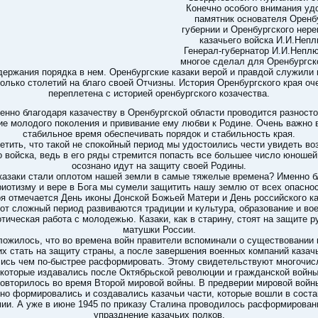
Конечно особого внимания уд
памятник основателя Оренб
губернии и Оренбургского нере
казачьего войска И.И.Непл
Генерал-губернатор И.И.Непл
многое сделал для Оренбургско
держания порядка в нем. Оренбургские казаки верой и правдой служили 
олько столетий на благо своей Отчизны. История Оренбургского края оч
переплетена с историей оренбургского козачества.
енно благодаря казачеству в Оренбургской области проводится разност
ие молодого поколения и прививание ему любви к Родине. Очень важно в
стабильное время обеспечивать порядок и стабильность края.
етить, что такой не спокойный период мы удостоились чести увидеть в
о войска, ведь в его ряды стремится попасть все большее число юношей
осознано идут на защиту своей Родины.
казаки стали оплотом нашей земли в самые тяжелые времена? Именно б
риотизму и вере в Бога мы сумели защитить нашу землю от всех опаснос
ря отмечается День иконы Донской Божьей Матери и День российского ка
тот сложный период развиваются традиции и культура, образование и вое
тическая работа с молодежью. Казаки, как в старину, стоят на защите 
матушки России.
ложилось, что во времена войн правители вспоминали о существовании 
их стать на защиту страны, а после завершения военных компаний казач
ись чем по-быстрее расформировать. Этому свидетельствуют многочи
 которые издавались после Октябрьской революции и гражданской войны
овторилось во время Второй мировой войны. В предверии мировой войн
чно формировались и создавались казачьи части, которые вошли в соста
ии. А уже в июне 1945 по приказу Сталина проводилось расформирован
упразднение казачьих полков.