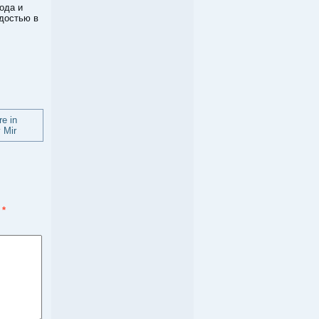
ода и
достью в
ы
*