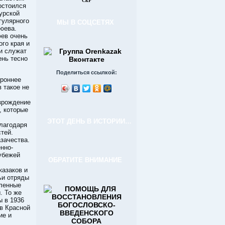
СкР
остоился
урской
гулярного
МЫ В СОЦСЕТЯХ
юева.
юев очень
го края и
и служат
ень тесно
Поделиться ссылкой:
ороннее
 такое не
озрождение
, которые
ЭТОТ ДЕНЬ В ИСТОРИИ…
лагодаря
тей.
зачества.
нно-
рубежей
ОБРАТИТЕ ВНИМАНИЕ
казаков и
ьи отряды
сленные
. То же
ы в 1936
в Красной
ие и