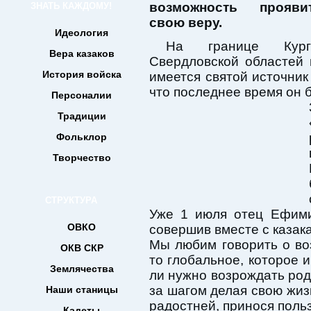
возможность прояв
ЗНАТЬ КАЖДОМУ!
свою веру.
Идеология
На границе Кург
Вера казаков
Свердловской областей 
История войска
имеется святой источник
что последнее время он 
Персоналии
Традиции
Фольклор
Творчество
СТРУКТУРА
Уже 1 июля отец Ефими
ОВКО
совершив вместе с казак
Мы любим говорить о во
ОКВ СКР
то глобальное, которое и
Землячества
ли нужно возрождать родн
за шагом делая свою жиз
Наши станицы
радостней, принося поль
Кадеты