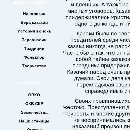
ЗНАТЬ КАЖДОМУ!
и пленных. А также з
мирных уговоров. Каза
Идеология
придерживались христиа
Вера казаков
одного до конца, и н
История войска
Казаки были по сво
предателей среди чис
Персоналии
казаки никогда не расс
Традиции
Часто было так, что от п
Фольклор
собой тайны казаков
праздники придержива
Творчество
Казачий народ очень пр
думали. Свои дела к
СТРУКТУРА
перекладывая свои 
справедливые и
ОВКО
Своих провинившихся
ОКВ СКР
жестоко. Преступления д
Землячества
трусость, и многие друг
не воспринимались ка
Наши станицы
наказаний произошли
Кадеты