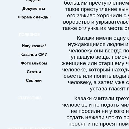
большим преступлением 
Документы
такое преступление вын
его заживо хоронили с
Форма одежды
воровство и укрывательс
также отлучка из места 
ПОЛЕЗНОЕ
Казаки имели одну 
нуждающимся людям и 
Ищу казака!
человеку они всегда п
Казачьи СМИ
упавшую вещь, помочь
женщине или старшему че
Фотоальбом
человеке, который наход
Статьи
съесть или попить воды
Ссылки
человеку, а затем уже 
устава гласят 
Казаки считали грех
СТАТИСТИКА
человека, и не подать ми
не просили ни у кого 
отдать нежели что-то п
просят и не просят пом