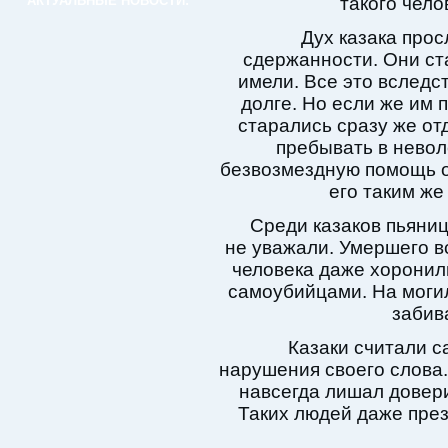
АКТУАЛЬНЫЕ НОВОСТИ:
такого чело
Дух казака про
сдержанности. Они ста
имели. Все это вследст
долге. Но если же им п
старались сразу же от
пребывать в невол
безвозмездную помощь о
его таким ж
Среди казаков пьяниц,
не уважали. Умершего в
человека даже хоронили
самоубийцами. На могил
забив
Казаки считали 
нарушения своего слова.
навсегда лишал довери
Таких людей даже пре