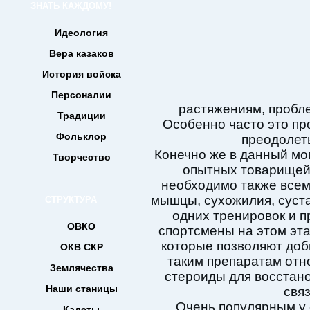
ЗНАТЬ КАЖДОМУ!
Идеология
Вера казаков
История войска
Персоналии
растяжениям, пробл
Традиции
Особенно часто это пр
Фольклор
преодолеть
Конечно же в данный мо
Творчество
опытных товарищей.
необходимо также все
мышцы, сухожилия, суста
СТРУКТУРА
одних тренировок и п
ОВКО
спортсмены на этом эт
которые позволяют доб
ОКВ СКР
таким препаратам отн
Землячества
стероиды для восстан
Наши станицы
свя
Очень популярным у 
Кадеты