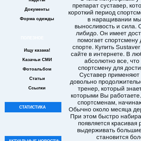
препарат суставер, кот
Документы
короткий период спортсм
Форма одежды
в наращивании мы
выносливость и сила. 
либидо. Он имеет дост
ПОЛЕЗНОЕ
помогает спортсмену 
спорте. Купить Sustave
Ищу казака!
сайте в интернете. В л
Казачьи СМИ
абсолютно все, чт
спортсмену для дости
Фотоальбом
Суставер применяют 
Статьи
довольно продолжительн
Ссылки
тренер, который знае
которыми Вы работаете.
спортсменам, начина
СТАТИСТИКА
Обычно около месяца де
При этом быстро набира
появляется красивая 
выдерживать большие 
становится бо