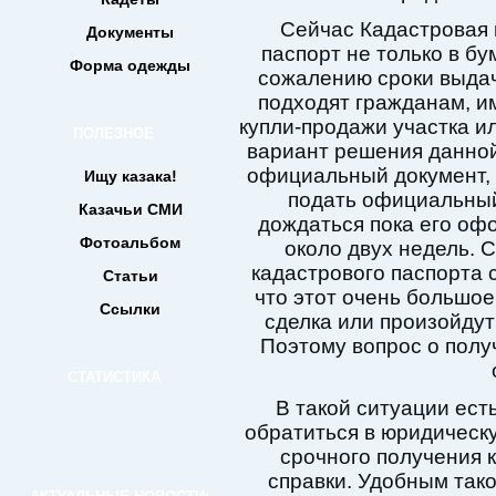
Сейчас Кадастровая 
Документы
паспорт не только в бу
Форма одежды
сожалению сроки выдач
подходят гражданам, 
купли-продажи участка ил
ПОЛЕЗНОЕ
вариант решения данно
официальный документ, 
Ищу казака!
подать официальный
Казачьи СМИ
дождаться пока его офо
Фотоальбом
около двух недель.
кадастрового паспорта с
Статьи
что этот очень большое
Ссылки
сделка или произойдут
Поэтому вопрос о полу
СТАТИСТИКА
В такой ситуации ес
обратиться в юридичес
срочного получения к
справки. Удобным тако