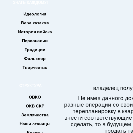
ЗНАТЬ КАЖДОМУ!
Идеология
Вера казаков
История войска
Персоналии
Традиции
Фольклор
Творчество
СТРУКТУРА
владелец полу
ОВКО
Не имея данного до
разные операции со сво
ОКВ СКР
перепланировку в ква
Землячества
внести соответствующие 
сделать, то в будущем
Наши станицы
продать та
Кадеты